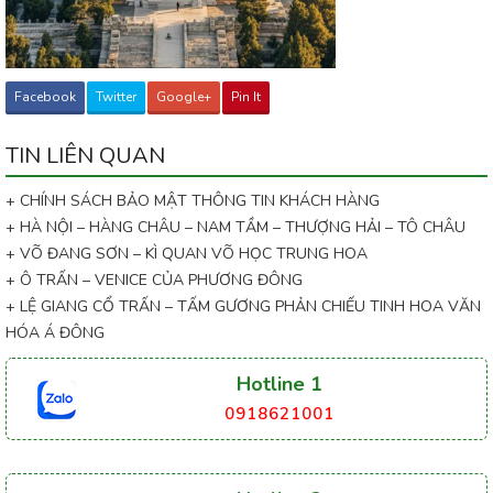
Facebook
Twitter
Google+
Pin It
TIN LIÊN QUAN
+ CHÍNH SÁCH BẢO MẬT THÔNG TIN KHÁCH HÀNG
+ HÀ NỘI – HÀNG CHÂU – NAM TẦM – THƯỢNG HẢI – TÔ CHÂU
+ VÕ ĐANG SƠN – KÌ QUAN VÕ HỌC TRUNG HOA
+ Ô TRẤN – VENICE CỦA PHƯƠNG ĐÔNG
+ LỆ GIANG CỔ TRẤN – TẤM GƯƠNG PHẢN CHIẾU TINH HOA VĂN
HÓA Á ĐÔNG
Hotline 1
0918621001