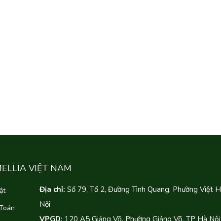
MELLIA VIỆT NAM
Địa chỉ:
Số 79, Tổ 2, Đường Tình Quang, Phường Việt 
ật
Nội
 Toán
VPGD:
120 A5 Giảng Võ, Phường Giảng Võ, TP Hà Nội