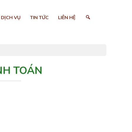
SEARCH
DỊCH VỤ
TIN TỨC
LIÊN HỆ
NH TOÁN