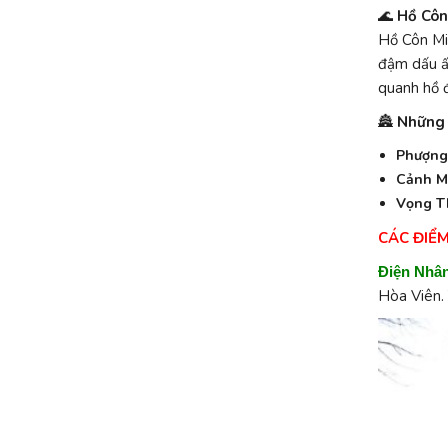
🌊
Hồ Côn
Hồ Côn Min
đậm dấu ấn
quanh hồ đ
🏯
Những 
Phượng
Cảnh M
Vọng T
CÁC ĐIỂ
Điện Nhâ
Hòa Viên.