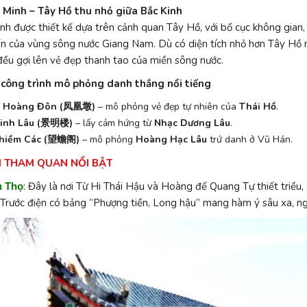
 Minh – Tây Hồ thu nhỏ giữa Bắc Kinh
h được thiết kế dựa trên cảnh quan Tây Hồ, với bố cục không gian,
 của vùng sông nước Giang Nam. Dù có diện tích nhỏ hơn Tây Hồ mộ
ều gợi lên vẻ đẹp thanh tao của miền sông nước.
công trình mô phỏng danh thắng nổi tiếng
 Hoàng Đôn (凤凰墩)
– mô phỏng vẻ đẹp tự nhiên của
Thái Hồ
.
inh Lâu (景明楼)
– lấy cảm hứng từ
Nhạc Dương Lâu
.
hiềm Các (望蟾阁)
– mô phỏng
Hoàng Hạc Lâu
trứ danh ở Vũ Hán.
M THAM QUAN NỔI BẬT
: Đây là nơi Từ Hi Thái Hậu và Hoàng đế Quang Tự thiết triều, c
n Thọ
 Trước điện có bảng “Phượng tiền, Long hậu” mang hàm ý sâu xa, n