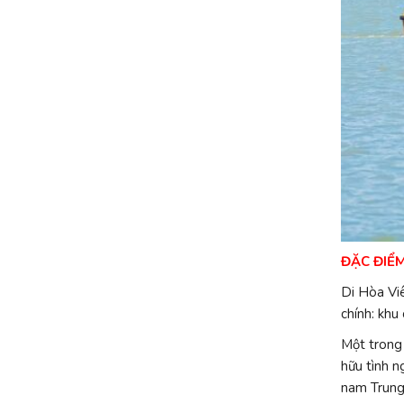
ĐẶC ĐIỂM
Di Hòa Viê
chính: khu
Một trong
hữu tình n
nam Trung