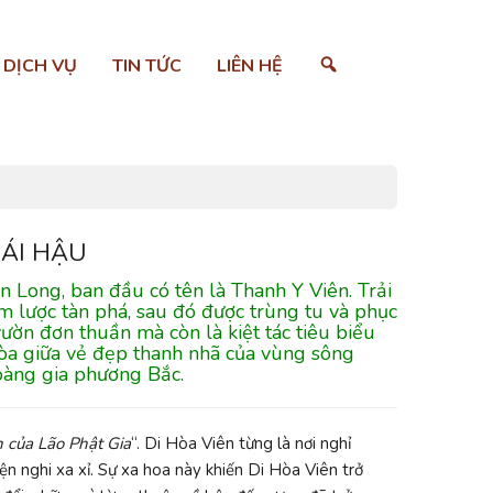
SEARCH
DỊCH VỤ
TIN TỨC
LIÊN HỆ
HÁI HẬU
n Long, ban đầu có tên là Thanh Y Viên. Trải
m lược tàn phá, sau đó được trùng tu và phục
ờn đơn thuần mà còn là kiệt tác tiêu biểu
hòa giữa vẻ đẹp thanh nhã của vùng sông
oàng gia phương Bắc.
n của Lão Phật Gia
“. Di Hòa Viên từng là nơi nghỉ
ện nghi xa xỉ. Sự xa hoa này khiến Di Hòa Viên trở