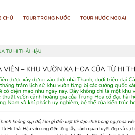
G CHỦ
TOUR TRONG NƯỚC
TOUR NƯỚC NGOÀI
ỦA TỪ HI THÁI HẬU
A VIÊN – KHU VƯỜN XA HOA CỦA TỪ HI T
iên được xây dựng vào thời nhà Thanh, dưới triều đại Cà
thăng trầm lịch sử, khu vườn từng bị các cường quốc xâ
 có diện mạo như ngày nay. Đây không chỉ là một khu vư
 thuật vườn cảnh hoàng gia của Trung Hoa cổ đại, hài 
ng Nam và khí phách uy nghiêm, bề thế của kiến trúc h
hanh không sụp đổ, làm gì đến lượt tôi dạo chơi trong ngự hoa viê
Từ Hi Thái Hậu với cung điện lộng lẫy, cảnh quan tuyệt đẹp và sự ti