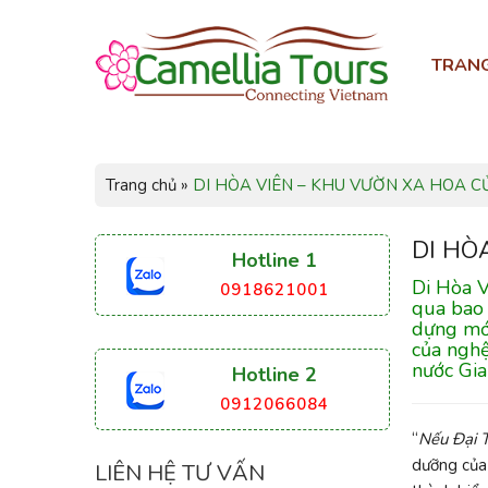
TRAN
Trang chủ
»
DI HÒA VIÊN – KHU VƯỜN XA HOA C
DI HÒ
Hotline 1
Di Hòa V
0918621001
qua bao 
dựng mới
của nghệ
nước Gia
Hotline 2
0912066084
“
Nếu Đại T
dưỡng của 
LIÊN HỆ TƯ VẤN