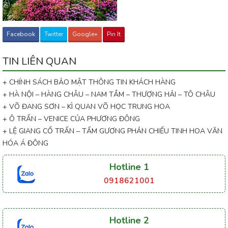
Facebook
Twitter
Google+
Pin It
TIN LIÊN QUAN
+ CHÍNH SÁCH BẢO MẬT THÔNG TIN KHÁCH HÀNG
+ HÀ NỘI – HÀNG CHÂU – NAM TẦM – THƯỢNG HẢI – TÔ CHÂU
+ VÕ ĐANG SƠN – KÌ QUAN VÕ HỌC TRUNG HOA
+ Ô TRẤN – VENICE CỦA PHƯƠNG ĐÔNG
+ LỆ GIANG CỔ TRẤN – TẤM GƯƠNG PHẢN CHIẾU TINH HOA VĂN
HÓA Á ĐÔNG
Hotline 1
0918621001
Hotline 2