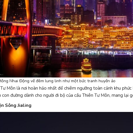
Hồng Nhai Động về đêm lung linh như một bức tranh huyền ảo
 Tư Môn là nơi hoàn hảo nhất để chiêm ngưỡng toàn cảnh khu phức 
 con đường dành cho người đi bộ của cầu Thiên Tư Môn, mang lại gó
ện Sông Jialing