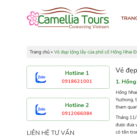
TRAN
Trang chủ
»
Vẻ đẹp lộng lẫy của phố cổ Hồng Nhai 
Vẻ đẹp
Hotline 1
1. Hồng
0918621001
Hồng Nhai 
Yuzhong, t
Hotline 2
tham quan 
0912066084
Tháng 11/
được đưa 
LIÊN HỆ TƯ VẤN
có tên tro