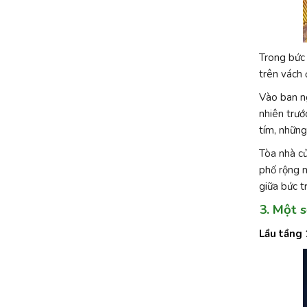
Trong bức 
trên vách 
Vào ban ng
nhiên trướ
tím, những
Tòa nhà củ
phố rộng m
giữa bức t
3. Một 
Lầu tầng 