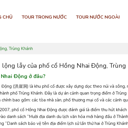
G CHỦ
TOUR TRONG NƯỚC
TOUR NƯỚC NGOÀI
Động, Trùng Khánh
 lộng lẫy của phố cổ Hồng Nhai Động, Trùng
 Nhai Động ở đâu?
Động (洪崖洞) là khu phố cổ được xây dựng dọc theo núi và sông, nằm
hành phố Trùng Khánh. Đây là dự án cảnh quan trọng điểm ở Trùng 
chính bao gồm: các tòa nhà sàn, phố thương mại cổ và các cảnh qu
2007, phố cổ Hồng Nhai Động được đánh giá là điểm thu hút khách 
vào danh sách “Mười địa danh du lịch văn hóa mới hàng đầu ở Thàn
ng “Danh sách bảo vệ tên địa điểm lịch sử lần thứ hai ở Trùng Khánh