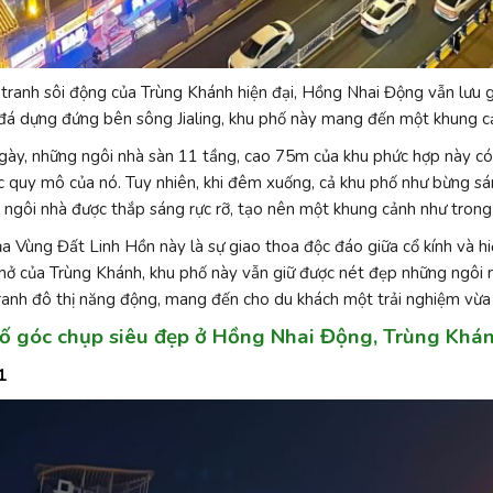
tranh sôi động của Trùng Khánh hiện đại, Hồng Nhai Động vẫn lưu
đá dựng đứng bên sông Jialing, khu phố này mang đến một khung cả
ày, những ngôi nhà sàn 11 tầng, cao 75m của khu phức hợp này có v
c quy mô của nó. Tuy nhiên, khi đêm xuống, cả khu phố như bừng sá
 ngôi nhà được thắp sáng rực rỡ, tạo nên một khung cảnh nh
ư trong
a Vùng Đất Linh Hồn này là sự giao thoa độc đáo giữa cổ kính và h
ở của Trùng Khánh, khu phố này vẫn giữ được nét đẹp những ngôi n
ranh đô thị năng động, mang đến cho du khách một trải nghiệm vừa 
số góc chụp siêu đẹp ở Hồng Nhai Động, Trùng Khá
1