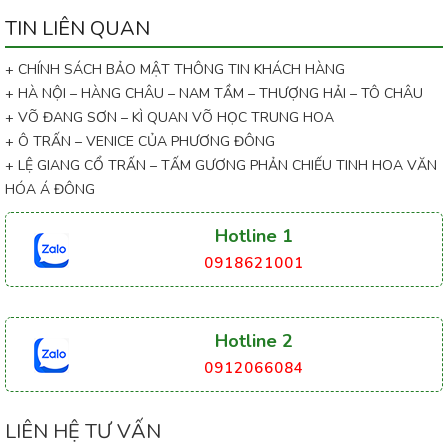
TIN LIÊN QUAN
+ CHÍNH SÁCH BẢO MẬT THÔNG TIN KHÁCH HÀNG
+ HÀ NỘI – HÀNG CHÂU – NAM TẦM – THƯỢNG HẢI – TÔ CHÂU
+ VÕ ĐANG SƠN – KÌ QUAN VÕ HỌC TRUNG HOA
+ Ô TRẤN – VENICE CỦA PHƯƠNG ĐÔNG
+ LỆ GIANG CỔ TRẤN – TẤM GƯƠNG PHẢN CHIẾU TINH HOA VĂN
HÓA Á ĐÔNG
Hotline 1
0918621001
Hotline 2
0912066084
LIÊN HỆ TƯ VẤN