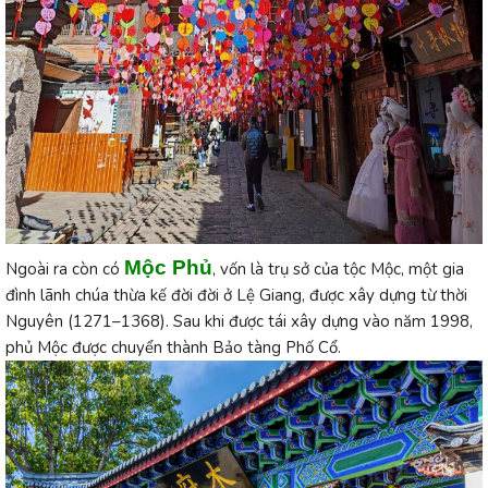
Mộc Phủ
Ngoài ra còn có
, vốn là trụ sở của tộc Mộc, một gia
đình lãnh chúa thừa kế đời đời ở Lệ Giang, được xây dựng từ thời
Nguyên (1271–1368). Sau khi được tái xây dựng vào năm 1998,
phủ Mộc được chuyển thành Bảo tàng Phố Cổ.