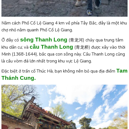
Nằm cách Phố Cổ Lệ Giang 4 km về phía Tây Bắc, đây là một khu
chợ nhỏ nằm quanh Phố Cổ Lệ Giang.
sông Thanh Long
Ở đây có
(青龙河) chảy qua trung tâm
cầu Thanh Long
khu dân cư, và
(青龙桥) được xây vào thời
Minh (1368-1644), bắc qua con sông này. Cầu Thanh Long cũng
là cầu vòm đá lớn nhất trong khu vực Lệ Giang.
Tam
Đặc biệt ở trấn cổ Thúc Hà, bạn không nên bỏ qua địa điểm
Thánh Cung.