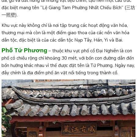
đá, gỗ và đất nung là những vật liệu chính, tạo nên một cấu trúc
đặc biệt mang tên “Lệ Giang Tam Phường Nhất Chiếu Bích” (三坊
一照壁).
Khu vực này không chỉ là nơi tập trung các hoạt động văn hóa,
thương mại mà còn là một điểm giao thoa của các nền văn hóa
dân tộc, đặc biệt là của các dân tộc Nạp Tây, Hán, Yi và Bai.
Phố Tứ Phương
– thuộc khu vực phố cổ Đại Nghiên là con
phố có chiều rộng chỉ khoảng 30 mét, với bốn con đường dẫn đến
bốn hướng khác nhau vì thế được đặt tên là Tứ Phương. Ngày nay,
đây chính là địa điểm phố ăn vặt nổi tiếng trong thành cổ.