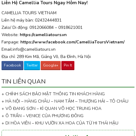
Liên Hệ Camellia Tours Ngay Hôm Nay!
CAMELLIA TOURS VIETNAM
Liên hệ máy bàn: 02432444831
Zalo/ Di động: 0912066084 – 0918621001
Website:
https://camelliatours.vn
Fanpage:
https://www.facebook.com/CamelliaToursVietnam/
Email:info@camelliatours.vn
Địa chỉ: 289 Kim Mã, Giảng Võ, Ba Đình, Hà Nội
Facebook
Twitter
Google+
Pin It
TIN LIÊN QUAN
+ CHÍNH SÁCH BẢO MẬT THÔNG TIN KHÁCH HÀNG
+ HÀ NỘI – HÀNG CHÂU – NAM TẦM – THƯỢNG HẢI – TÔ CHÂU
+ VÕ ĐANG SƠN – KÌ QUAN VÕ HỌC TRUNG HOA
+ Ô TRẤN – VENICE CỦA PHƯƠNG ĐÔNG
+ DI HÒA VIÊN – KHU VƯỜN XA HOA CỦA TỪ HI THÁI HẬU