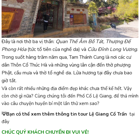
Đây là nơi thờ ba vị thần:
Quan Thế Âm Bồ Tát, Thượng Đế
Phong Hóa
(tức tổ tiên của nghề da) và
Cửu Đỉnh Long Vương
.
Trong suốt hàng trăm năm qua, Tam Thánh Cung là nơi các cư
dân Thôn Cổ Thúc Hà và những vùng lân cận đến thờ phượng
Phật, cầu mưa và thờ tổ nghề da. Lửa hương tại đây chưa bao
giờ tắt.
Và còn rất nhiều những địa điểm đẹp khác chưa thể kể hết. Vậy
còn chờ gì nữa? Cùng chúng tôi đến Phố Cổ Lệ Giang, để thả mình
vào câu chuyện huyền bí một lần thử xem sao?
💡Bạn có thể xem thêm thông tin tour Lệ Giang Cổ Trấn
tại
đây
CHÚC QUÝ KHÁCH CHUYẾN ĐI VUI VẺ!