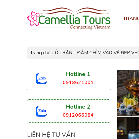
TRAN
Trang chủ
»
Ô TRẤN – ĐẮM CHÌM VÀO VẺ ĐẸP V
Hotline 1
0918621001
Hotline 2
0912066084
LIÊN HỆ TƯ VẤN