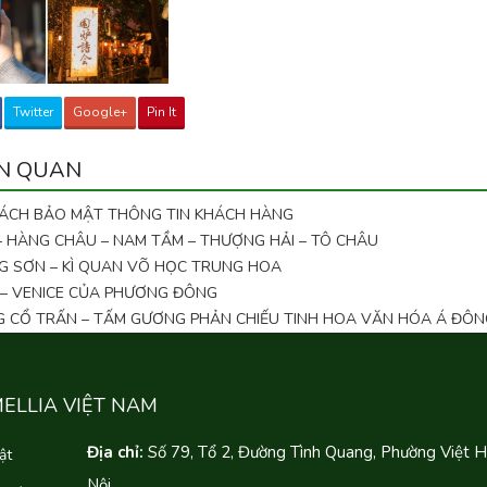
Twitter
Google+
Pin It
ÊN QUAN
SÁCH BẢO MẬT THÔNG TIN KHÁCH HÀNG
 – HÀNG CHÂU – NAM TẦM – THƯỢNG HẢI – TÔ CHÂU
G SƠN – KÌ QUAN VÕ HỌC TRUNG HOA
 – VENICE CỦA PHƯƠNG ĐÔNG
NG CỔ TRẤN – TẤM GƯƠNG PHẢN CHIẾU TINH HOA VĂN HÓA Á ĐÔN
MELLIA VIỆT NAM
Địa chỉ:
Số 79, Tổ 2, Đường Tình Quang, Phường Việt 
ật
Nội