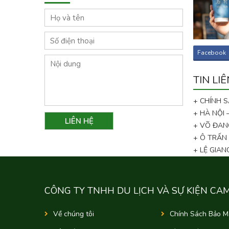
Facebook
TIN LI
+ CHÍNH 
+ HÀ NỘI
+ VÕ ĐAN
+ Ô TRẤN
+ LỆ GIA
CÔNG TY TNHH DU LỊCH VÀ SỰ KIỆN CA
Về chúng tôi
Chính Sách Bảo M