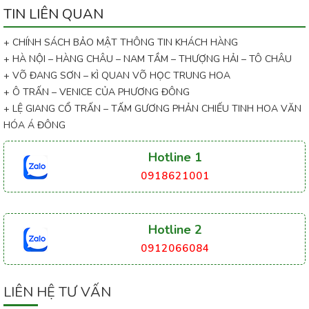
TIN LIÊN QUAN
+ CHÍNH SÁCH BẢO MẬT THÔNG TIN KHÁCH HÀNG
+ HÀ NỘI – HÀNG CHÂU – NAM TẦM – THƯỢNG HẢI – TÔ CHÂU
+ VÕ ĐANG SƠN – KÌ QUAN VÕ HỌC TRUNG HOA
+ Ô TRẤN – VENICE CỦA PHƯƠNG ĐÔNG
+ LỆ GIANG CỔ TRẤN – TẤM GƯƠNG PHẢN CHIẾU TINH HOA VĂN
HÓA Á ĐÔNG
Hotline 1
0918621001
Hotline 2
0912066084
LIÊN HỆ TƯ VẤN