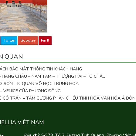
Twitter
Google+
Pin It
ÊN QUAN
SÁCH BẢO MẬT THÔNG TIN KHÁCH HÀNG
 – HÀNG CHÂU – NAM TẦM – THƯỢNG HẢI – TÔ CHÂU
G SƠN – KÌ QUAN VÕ HỌC TRUNG HOA
 – VENICE CỦA PHƯƠNG ĐÔNG
NG CỔ TRẤN – TẤM GƯƠNG PHẢN CHIẾU TINH HOA VĂN HÓA Á ĐÔN
MELLIA VIỆT NAM
Địa chỉ:
Số 79, Tổ 2, Đường Tình Quang, Phường Việt 