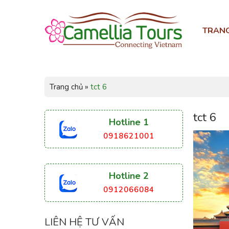
TRAN
Trang chủ
»
tct 6
tct 6
Hotline 1
0918621001
Hotline 2
0912066084
LIÊN HỆ TƯ VẤN