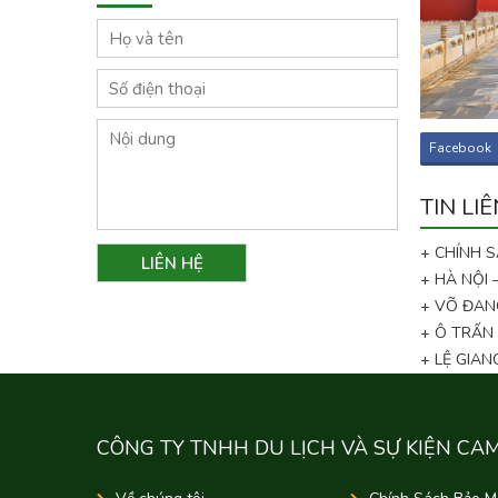
Facebook
TIN LI
+ CHÍNH 
+ HÀ NỘI
+ VÕ ĐAN
+ Ô TRẤN
+ LỆ GIA
CÔNG TY TNHH DU LỊCH VÀ SỰ KIỆN CA