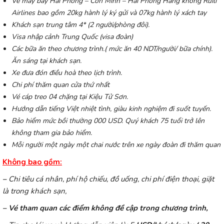
Vé máy bay Hải Phòng – Côn Minh – Hải Phòng Hàng không Ruili
Airlines bao gồm 20kg hành lý ký gửi và 07kg hành lý xách tay
Khách sạn trung tâm 4*
(2 người/phòng đôi).
Visa nhập cảnh Trung Quốc (visa đoàn)
Các bữa ăn theo chương trình.( mức ăn 40 NDT/người/ bữa chính).
Ăn sáng tại khách sạn.
Xe đưa đón điều hoà theo lịch trình.
Chi phí thăm quan cửa thứ nhất
Vé cáp treo 04 chặng tại Kiệu Tử Sơn.
Hướng dẫn tiếng Việt nhiệt tình, giàu kinh nghiệm đi suốt tuyến.
Bảo hiểm mức
bồi thường
000 USD. Quý khách 75 tuổi trở lên
không tham gia bảo hiểm.
Mỗi người một ngày một chai nước trên xe ngày đoàn đi thăm quan
Không bao gồm:
–
Chi tiêu cá nhân, phí hộ chiếu, đồ uống, chi phí điện thoại, giặt
là trong khách sạn,
– Vé tham quan các điểm không đề cập trong chương trình,