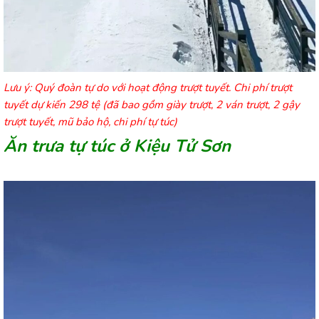
Lưu ý: Quý đoàn tự do với hoạt động trượt tuyết. Chi phí trượt
tuyết dự kiến 298 tệ (đã bao gồm giày trượt, 2 ván trượt, 2 gậy
trượt tuyết, mũ bảo hộ, chi phí tự túc)
Ăn trưa tự túc ở Kiệu Tử Sơn