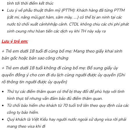
tính tới thời điểm kết thúc
Lưu ý về phẫu thuật thẩm mỹ (PTTM): Khách hàng đã từng PTTM
(cắt mi, nâng mũi,gọt hàm, săm mày, ….) có thể bị an ninh tại các
nước từ chối xuất cảnh/nhập cảnh. CTDL không chiu các chi phí phát
sinh cxung như hòan tiền các dịch vụ khi TH này xảy ra
Lưu ý trẻ em:
+ Trẻ em dưới 18 tuổi đi cùng bố mẹ: Mang theo giấy khai sinh
bản gốc hoặc bản sao công chứng
+ Trẻ em dưới 18 tuổi không đi cùng bố mẹ: Bổ sung giấy ủy
quyền đồng ý cho con đi du lịch
cùng người được ủy quyền (Ghi
rõ thông tin người được ủy quyền)
Thứ tự các điểm thăm quan có thể bị thay đổi để phù hợp với tình
hình thực tế nhưng vẫn đảm bảo đủ điểm thăm quan.
Từ chối bảo hiểm cho khách từ 70 tuổi trở lên theo quy định của các
công ty bảo hiểm.
Quý khách là Việt Kiều hay người nước ngoài sử dụng visa rời phải
mang theo visa khi
đi