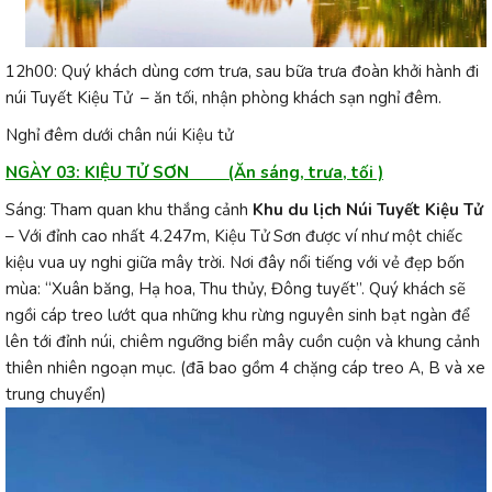
12h00: Quý khách dùng cơm trưa, sau bữa trưa đoàn khởi hành đi
núi Tuyết Kiệu Tử – ăn tối, nhận phòng khách sạn nghỉ đêm.
Nghỉ đêm dưới chân núi Kiệu tử
NGÀY 03: KIỆU TỬ SƠN (Ăn sáng, trưa, tối )
Sáng: Tham quan khu thắng cảnh
Khu du lịch Núi Tuyết Kiệu Tử
– Với đỉnh cao nhất 4.247m, Kiệu Tử Sơn được ví như một chiếc
kiệu vua uy nghi giữa mây trời. Nơi đây nổi tiếng với vẻ đẹp bốn
mùa: “Xuân băng, Hạ hoa, Thu thủy, Đông tuyết”. Quý khách sẽ
ngồi cáp treo lướt qua những khu rừng nguyên sinh bạt ngàn để
lên tới đỉnh núi, chiêm ngưỡng biển mây cuồn cuộn và khung cảnh
thiên nhiên ngoạn mục. (đã bao gồm 4 chặng cáp treo A, B và xe
trung chuyển)