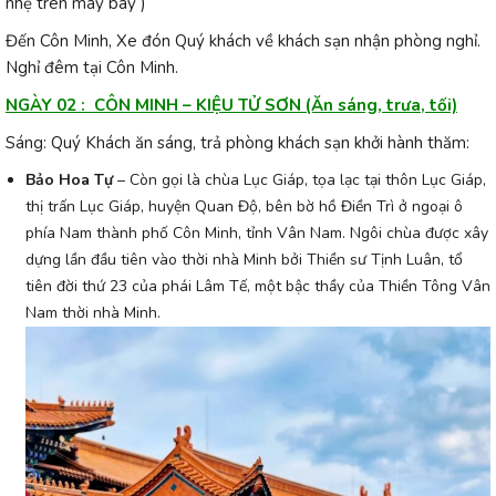
nhẹ trên máy bay )
Đến Côn Minh, Xe đón Quý khách về khách sạn nhận phòng nghỉ.
Nghỉ đêm tại Côn Minh.
NGÀY 02 : CÔN MINH – KIỆU TỬ SƠN (Ăn sáng, trưa, tối)
Sáng: Quý Khách ăn sáng, trả phòng khách sạn khởi hành thăm:
Bảo Hoa Tự
– Còn gọi là chùa Lục Giáp, tọa lạc tại thôn Lục Giáp,
thị trấn Lục Giáp, huyện Quan Độ, bên bờ hồ Điền Trì ở ngoại ô
phía Nam thành phố Côn Minh, tỉnh Vân Nam. Ngôi chùa được xây
dựng lần đầu tiên vào thời nhà Minh bởi Thiền sư Tịnh Luân, tổ
tiên đời thứ 23 của phái Lâm Tế, một bậc thầy của Thiền Tông Vân
Nam thời nhà Minh.