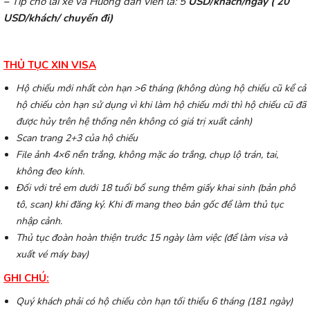
–
Tip cho lái xe và Hướng dẫn viên là: 5
USD/khách/ngày ( 20
USD/khách/ chuyến đi)
THỦ TỤC XIN VISA
Hộ chiếu mới nhất còn hạn >6 tháng (không dùng hộ chiếu cũ kể cả
hộ chiếu còn hạn sử dụng vì khi làm hộ chiếu mới thì hộ chiếu cũ đã
được hủy trên hệ thống nên không có giá trị xuất cảnh)
Scan trang 2+3 của hộ chiếu
File ảnh 4×6 nền trắng, không mặc áo trắng, chụp lộ trán, tai,
không đeo kính.
Đối với trẻ em dưới 18 tuổi bổ sung thêm giấy khai sinh (bản phô
tô, scan) khi đăng ký. Khi đi mang theo bản gốc để làm thủ tục
nhập cảnh.
Thủ tục đoàn hoàn thiện trước 15 ngày làm việc (để làm visa và
xuất vé máy bay)
GHI CHÚ:
Quý khách phải có hộ chiếu còn hạn tối thiểu 6 tháng (181 ngày)