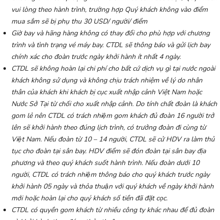
vui lòng theo hành trình, trường hợp Quý khách không vào điểm
mua sắm sẽ bị phụ thu 30 USD/ người/ điểm
Giờ bay và hãng hàng không có thay đổi cho phù hợp với chương
trình và tình trạng vé máy bay. CTDL sẽ thông báo và gửi lịch bay
chính xác cho đoàn trước ngày khởi hành ít nhất 4 ngày.
CTDL sẽ không hoàn lại chi phí cho bất cứ dịch vụ gì tại nước ngoài
khách không sử dụng và không chịu trách nhiệm về lý do nhân
thân của khách khi khách bị cục xuất nhập cảnh Việt Nam hoặc
Nước Sở Tại từ chối cho xuất nhập cảnh. Do tính chất đoàn là khách
gom lẻ nên CTDL có trách nhiệm gom khách đủ đoàn 16 người trở
lên sẽ khởi hành theo đúng lịch trình, có trưởng đoàn đi cùng từ
Việt Nam. Nếu đoàn từ 10 – 14 người, CTDL sẽ cử HDV ra làm thủ
tục cho đoàn tại sân bay. HDV điểm sẽ đón đoàn tại sân bay địa
phương và theo quý khách suốt hành trình. Nếu đoàn dưới 10
người, CTDL có trách nhiệm thông báo cho quý khách trước ngày
khởi hành 05 ngày và thỏa thuận với quý khách về ngày khởi hành
mới hoặc hoàn lại cho quý khách số tiền đã đặt cọc.
CTDL có quyền gom khách từ nhiều công ty khác nhau để đủ đoàn