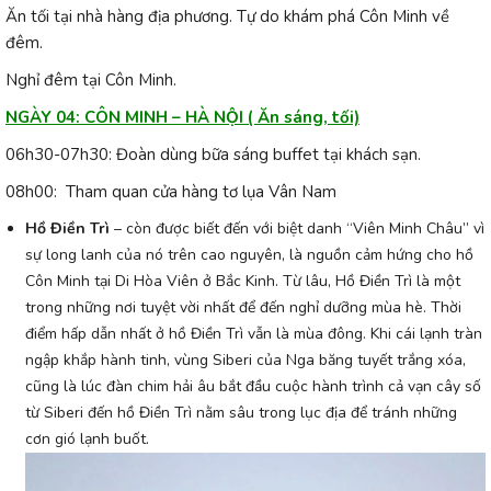
Ăn tối tại nhà hàng địa phương. Tự do khám phá Côn Minh về
đêm.
Nghỉ đêm tại Côn Minh.
NGÀY 04: CÔN MINH – HÀ NỘI ( Ăn sáng, tối)
06h30-07h30: Đoàn dùng bữa sáng buffet tại khách sạn.
08h00: Tham quan cửa hàng tơ lụa Vân Nam
Hồ Điền Trì
– còn được biết đến với biệt danh “Viên Minh Châu” vì
sự long lanh của nó trên cao nguyên, là nguồn cảm hứng cho hồ
Côn Minh tại Di Hòa Viên ở Bắc Kinh. Từ lâu, Hồ Điền Trì là một
trong những nơi tuyệt vời nhất để đến nghỉ dưỡng mùa hè. Thời
điểm hấp dẫn nhất ở hồ Điền Trì vẫn là mùa đông. Khi cái lạnh tràn
ngập khắp hành tinh, vùng Siberi của Nga băng tuyết trắng xóa,
cũng là lúc đàn chim hải âu bắt đầu cuộc hành trình cả vạn cây số
từ Siberi đến hồ Điền Trì nằm sâu trong lục địa để tránh những
cơn gió lạnh buốt.