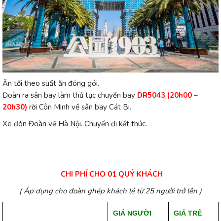
Ăn tối theo suất ăn đóng gói.
Đoàn ra sân bay làm thủ tục chuyến bay
DR5043 (20h00 –
20h30)
rời Côn Minh về sân bay Cát Bi.
Xe đón Đoàn về Hà Nội. Chuyến đi kết thúc.
CHI PHÍ CHO 01 QUÝ KHÁCH
( Áp dụng cho đoàn ghép khách lẻ từ 25 người trở lên )
GIÁ NGƯỜI
GIÁ TRẺ