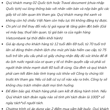
Quý khách mang 02 Quốc tịch hoặc Travel document (chưa nhập
Quốc tịch) vui lòng thông báo với nhân viên bán và nộp bản gốc các
giấy tờ có liên quan khi tham gia. Quý khách mang thẻ xanh và
không còn hộ chiếu Việt Nam còn hiệu lực thì không đăng ký được.
Chi phí có thể thay đổi nếu tỷ giá ngoại tệ tăng giảm đột biến (Giá
vé máy bay, thuế liên quan, tỷ giá bán ra của ngân hàng
Vietcombank tại thời điểm khởi hành)
Giá áp dụng cho khách hàng từ 12 tuổi đến 69 tuổi, từ 70 tuổi trở
lên sẽ đóng thêm chênh lệch cho mức phí bảo hiểm cao cấp, từ 75
tuổi trở lên yêu cầu phải có giấy chứng nhận đầy đủ sức khỏe để đi
du lịch nước ngoài của cơ quan y tế có thẩm quyền cấp và phải có
người thân khỏe mạnh dưới 60 tuổi đi cùng. Gia đình và quý khách
phải cam kết đảm bảo tình trạng sức khỏe với Công ty chúng tôi
trước khi tham gia. Nếu có bất cứ sự cố nào xảy ra trên, Công ty sẽ
không chịu trách nhiệm dưới mọi tình huống.
Để đảm bảo giá, Khách hàng phải cam kết đi đúng hành trình. Nếu
Quý khách tách đoàn ngày nào sẽ tính phí tách đoàn là 100$* số
ngày tách*số người tách.
Chương trình có áp dụng vào 2 điểm mua sắm bắt buộc, Quý khách