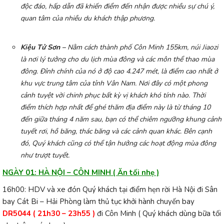
độc đáo, hấp dẫn đã khiến điểm đến nhận được nhiều sự chú ý,
quan tâm của nhiều du khách thập phương.
Kiệu Tử Sơn –
Nằm cách thành phố Côn Minh 155km, núi Jiaozi
là nơi lý tưởng cho du lịch mùa đông và các môn thể thao mùa
đông. Đỉnh chính của nó ở độ cao 4.247 mét, là điểm cao nhất ở
khu vực trung tâm của tỉnh Vân Nam. Nơi đây có một phong
cảnh tuyệt vời chinh phục bất kỳ vị khách khó tính nào. Thời
điểm thích hợp nhất để ghé thăm địa điểm này là từ tháng 10
đến giữa tháng 4 năm sau, bạn có thể chiêm ngưỡng khung cảnh
tuyết rơi, hồ băng, thác băng và các cảnh quan khác. Bên cạnh
đó, Quý khách cũng có thể tận hưởng các hoạt động mùa đông
như trượt tuyết.
NGÀY 01: HÀ NỘI – CÔN MINH ( Ăn tối nhẹ )
16h00: HDV và xe đón Quý khách tại điểm hẹn rời Hà Nội đi Sân
bay Cát Bi – Hải Phòng làm thủ tục khởi hành chuyến bay
DR5044 ( 21h30 – 23h55 )
đi Côn Minh ( Quý khách dùng bữa tối