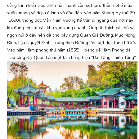
công trình kiến trúc thời nhà Thanh còn sót lại ở thành phố mùa
xuân, mang vẻ đẹp cổ kính và độc đáo. vào năm Khang Hy thứ 29
(1690), thống đốc Vân Nam Vương Kế Văn đi ngang qua nơi này
khi đang thị sát các khu vực xung quanh. Ông rất thích các hồ và
ngọn núi ở đây nên đã cho xây dựng Quan Giá Đường, Mục Mộng
Đình, Lậu Nguyệt Đình, Trừng Bích Đường lần lượt dọc theo bờ kè.
Vào năm Hàm phong thứ năm (1855), Hoàng đế Hàm Phong đã
trao tặng Đại Quan Lầu một tấm bảng hiệu “Bạt Lãng Thiên Tằng”.