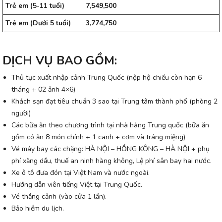
Trẻ em (5-11 tuổi)
7,549,500
Trẻ em (Dưới 5 tuổi)
3,774,750
DỊCH VỤ BAO GỒM:
Thủ tục xuất nhập cảnh Trung Quốc (nộp hộ chiếu còn hạn 6
tháng + 02 ảnh 4×6)
Khách sạn đạt tiêu chuẩn 3 sao tại Trung tâm thành phố (phòng 2
người)
Các bữa ăn theo chương trình tại nhà hàng Trung quốc (bữa ăn
gồm có ăn 8 món chính + 1 canh + cơm và tráng miệng)
Vé máy bay các chặng: HÀ NỘI – HỒNG KÔNG – HÀ NỘI + phụ
phí xăng dầu, thuế an ninh hàng không, Lệ phí sân bay hai nước.
Xe ô tô đưa đón tại Việt Nam và nước ngoài.
Hướng dẫn viên tiếng Việt tại Trung Quốc.
Vé thắng cảnh (vào cửa 1 lần).
Bảo hiểm du lịch.