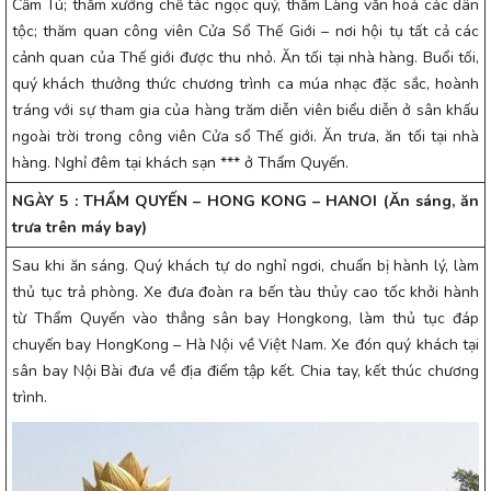
Cẩm Tú; thăm xưởng chế tác ngọc quý, thăm Làng văn hoá các dân
tộc; thăm quan công viên Cửa Sổ Thế Giới – nơi hội tụ tất cả các
cảnh quan của Thế giới được thu nhỏ. Ăn tối tại nhà hàng. Buổi tối,
quý khách thưởng thức chương trình ca múa nhạc đặc sắc, hoành
tráng với sự tham gia của hàng trăm diễn viên biểu diễn ở sân khấu
ngoài trời trong công viên Cửa sổ Thế giới. Ăn trưa, ăn tối tại nhà
hàng. Nghỉ đêm tại khách sạn *** ở Thẩm Quyến.
NGÀY 5 : THẨM QUYẾN – HONG KONG – HANOI (Ăn sáng, ăn
trưa trên máy bay)
Sau khi ăn sáng. Quý khách tự do nghỉ ngơi, chuẩn bị hành lý, làm
thủ tục trả phòng. Xe đưa đoàn ra bến tàu thủy cao tốc khởi hành
từ Thẩm Quyến vào thẳng sân bay Hongkong, làm thủ tục đáp
chuyến bay HongKong – Hà Nội về Việt Nam. Xe đón quý khách tại
sân bay Nội Bài đưa về địa điểm tập kết. Chia tay, kết thúc chương
trình.