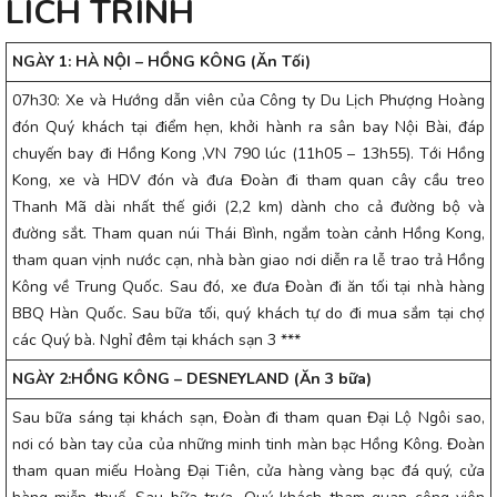
LICH TRÌNH
NGÀY 1: HÀ NỘI – HỒNG KÔNG (Ăn Tối)
07h30: Xe và Hướng dẫn viên của Công ty Du Lịch Phượng Hoàng
đón Quý khách tại điểm hẹn, khởi hành ra sân bay Nội Bài, đáp
chuyến bay đi Hồng Kong ,VN 790 lúc (11h05 – 13h55). Tới Hồng
Kong, xe và HDV đón và đưa Đoàn đi tham quan cây cầu treo
Thanh Mã dài nhất thế giới (2,2 km) dành cho cả đường bộ và
đường sắt. Tham quan núi Thái Bình, ngắm toàn cảnh Hồng Kong,
tham quan vịnh nước cạn, nhà bàn giao nơi diễn ra lễ trao trả Hồng
Kông về Trung Quốc. Sau đó, xe đưa Đoàn đi ăn tối tại nhà hàng
BBQ Hàn Quốc. Sau bữa tối, quý khách tự do đi mua sắm tại chợ
các Quý bà. Nghỉ đêm tại khách sạn 3 ***
NGÀY 2:HỒNG KÔNG – DESNEYLAND (Ăn 3 bữa)
Sau bữa sáng tại khách sạn, Đoàn đi tham quan Đại Lộ Ngôi sao,
nơi có bàn tay của của những minh tinh màn bạc Hồng Kông. Đoàn
tham quan miếu Hoàng Đại Tiên, cửa hàng vàng bạc đá quý, cửa