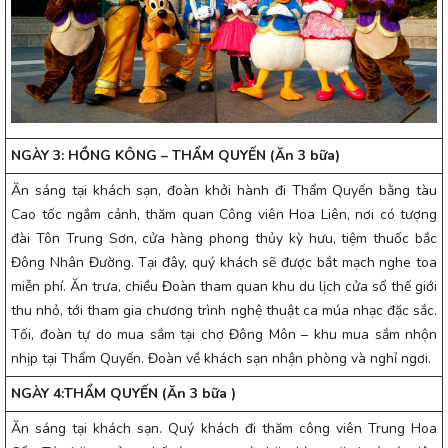
NGÀY 3: HỒNG KÔNG – THẨM QUYẾN (Ăn 3 bữa)
Ăn sáng tại khách sạn, đoàn khởi hành đi Thẩm Quyến bằng tàu
Cao tốc ngắm cảnh, thăm quan Công viên Hoa Liên, nơi có tượng
đài Tôn Trung Sơn, cửa hàng phong thủy kỳ hưu, tiệm thuốc bắc
Đông Nhân Đường. Tại đây, quý khách sẽ được bắt mạch nghe toa
miễn phí. Ăn trưa, chiều Đoàn tham quan khu du lịch cửa sổ thế giới
thu nhỏ, tới tham gia chương trình nghệ thuật ca múa nhạc đặc sắc.
Tối, đoàn tự do mua sắm tại chợ Đông Môn – khu mua sắm nhộn
nhịp tại Thẩm Quyến. Đoàn về khách sạn nhận phòng và nghỉ ngơi.
NGÀY 4:THẨM QUYẾN (Ăn 3 bữa )
Ăn sáng tại khách sạn. Quý khách đi thăm công viên Trung Hoa