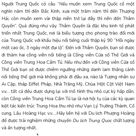
Người Trung Quốc có câu “Nếu muốn xem Trung Quốc cổ một
nghìn năm thì đến Bắc Kinh, xưa một trăm năm thì đến Thượng
Hải, còn muốn xem vài thập niên trở lại đây thì nên đến Thâm
Quyến”. Quả đúng như vậy. Thâm Quyến là đặc khu kinh tế phát
triển nhất Trung Quốc, nơi là biểu tượng cho phong trào đổi mới
của Trung Quốc với khẩu hiệu nổi tiếng cuối thập kỷ 90 “Mỗi ngày
một cao ốc, 3 ngày một đại lộ”. Đến với Thâm Quyến, bạn sẽ được
đi thăm hai công viên nổi tiếng là Công viên Cửa sổ Thế Giới và
Công viên Trung Hoa Cẩm Tú. Nếu như đến với Công viên Cửa sổ
Thế Giới bạn sẽ được chiêm ngưỡng những danh lam thắng cảnh
nổi tiếng thế giới mà không phải đi đâu xa, nào là Tượng nhân sư
Ai Cập, tháp Eiffel Pháp, Nhà Trắng Mỹ, Chùa Một Cột Việt Nam
v.v… tất cả đều được dựng lại với mô hình thu nhỏ cực kỳ hấp dẫn,
còn Công viên Trung Hoa Cẩm Tú lại là nơi hội tụ của các kỳ quan
kiệt tác kiến trúc Trung Hoa thu nhỏ như Vạn Lý Trường Thành, Cố
cung, Lầu Hoàng Hạc v.v….Hãy liên hệ với Du lich Phượng Hoàng
để được trải nghiệm những chuyến
Du lich Trung Quoc
chất lượng
và ấn tượng nhất.