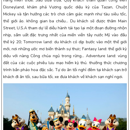
hàng miễn thuế. Sau bữa trưa, Quý khách tham quan công viên
Disneyland, khám phá Vương quốc diệu kỳ của Tazan, Chuột
Mickey và tận hưởng các trò chơi cảm giác mạnh như tàu siêu tốc,
thế giới ảo. không gian ba chiều… Du khách sẽ được thăm Main
Street, U.S.A tham dự lễ diễu hành tái tạo lại một đoạn đường nhộn
nhịp, sầm uất đặc trưng nhất của miền viễn tây nước Mỹ vào đầu
thế kỷ 20; Tomorrow land: du khách có dịp bước vào một thế giới
mới, nơi những ước mơ biến thành sự thưc; Fantasy land: thế giới kỳ
diệu với nàng Công chúa ngủ trong rừng… Adventure land: vùng
đất của các cuộc phiêu lưu mạo hiểm kỳ thú. thưởng thức chương
trình bắn pháo hoa đặc sắc. Tự do ăn tối nghỉ đêm tại khách sạn.trở
khách đi ăn tối, sau bữa tối, xe đưa khách về khách sạn nghỉ ngơi.