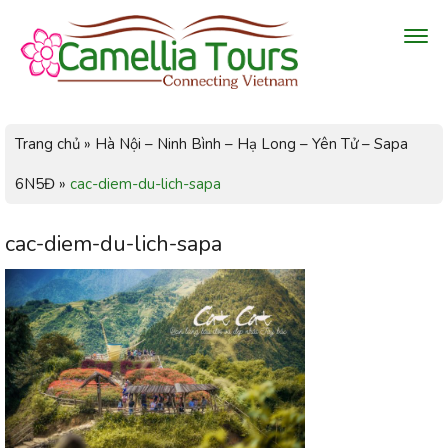
Trang chủ
»
Hà Nội – Ninh Bình – Hạ Long – Yên Tử – Sapa
6N5Đ
»
cac-diem-du-lich-sapa
cac-diem-du-lich-sapa