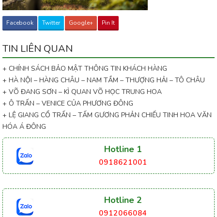
Facebook
Twitter
Google+
Pin It
TIN LIÊN QUAN
+ CHÍNH SÁCH BẢO MẬT THÔNG TIN KHÁCH HÀNG
+ HÀ NỘI – HÀNG CHÂU – NAM TẦM – THƯỢNG HẢI – TÔ CHÂU
+ VÕ ĐANG SƠN – KÌ QUAN VÕ HỌC TRUNG HOA
+ Ô TRẤN – VENICE CỦA PHƯƠNG ĐÔNG
+ LỆ GIANG CỔ TRẤN – TẤM GƯƠNG PHẢN CHIẾU TINH HOA VĂN
HÓA Á ĐÔNG
Hotline 1
0918621001
Hotline 2
0912066084