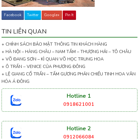
Facebook
Twitter
Google+
Pin It
TIN LIÊN QUAN
+ CHÍNH SÁCH BẢO MẬT THÔNG TIN KHÁCH HÀNG
+ HÀ NỘI – HÀNG CHÂU – NAM TẦM – THƯỢNG HẢI – TÔ CHÂU
+ VÕ ĐANG SƠN – KÌ QUAN VÕ HỌC TRUNG HOA
+ Ô TRẤN – VENICE CỦA PHƯƠNG ĐÔNG
+ LỆ GIANG CỔ TRẤN – TẤM GƯƠNG PHẢN CHIẾU TINH HOA VĂN
HÓA Á ĐÔNG
Hotline 1
0918621001
Hotline 2
0912066084