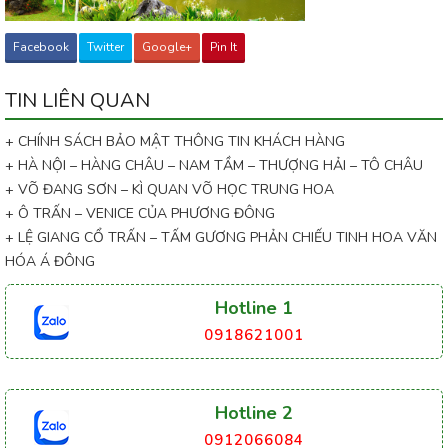
Facebook
Twitter
Google+
Pin It
TIN LIÊN QUAN
+ CHÍNH SÁCH BẢO MẬT THÔNG TIN KHÁCH HÀNG
+ HÀ NỘI – HÀNG CHÂU – NAM TẦM – THƯỢNG HẢI – TÔ CHÂU
+ VÕ ĐANG SƠN – KÌ QUAN VÕ HỌC TRUNG HOA
+ Ô TRẤN – VENICE CỦA PHƯƠNG ĐÔNG
+ LỆ GIANG CỔ TRẤN – TẤM GƯƠNG PHẢN CHIẾU TINH HOA VĂN
HÓA Á ĐÔNG
Hotline 1
0918621001
Hotline 2
0912066084