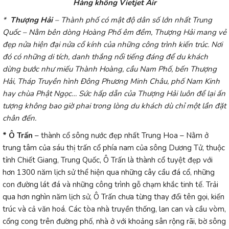
Hàng không Vietjet Air
*
Thượng Hải
– Thành phố có mật độ dân số lớn nhất Trung
Quốc – Nằm bên dòng Hoàng Phố êm đềm, Thượng Hải mang vẻ
đẹp nửa hiện đại nửa cổ kính của những công trình kiến trúc. Nơi
đó có những di tích, danh thắng nổi tiếng đáng để du khách
dừng bước như miếu Thành Hoàng, cầu Nam Phố, bến Thượng
Hải, Tháp Truyền hình Đông Phương Minh Châu, phố Nam Kinh
hay chùa Phật Ngọc… Sức hấp dẫn của Thượng Hải luôn để lại ấn
tượng không bao giờ phai trong lòng du khách dù chỉ một lần đặt
chân đến.
* Ô Trấn
– thành cổ sông nước đẹp nhất Trung Hoa – Nằm ở
trung tâm của sáu thị trấn cổ phía nam của sông Dương Tử, thuộc
tỉnh Chiết Giang, Trung Quốc, Ô Trấn là thành cổ tuyệt đẹp với
hơn 1300 năm lịch sử thể hiện qua những cây cầu đá cổ, những
con đường lát đá và những công trình gỗ chạm khắc tinh tế. Trải
qua hơn nghìn năm lịch sử, Ô Trấn chưa từng thay đổi tên gọi, kiến
trúc và cả văn hoá. Các tòa nhà truyền thống, lan can và cầu vòm,
cổng cong trên đường phố, nhà ở với khoảng sân rộng rãi, bờ sông