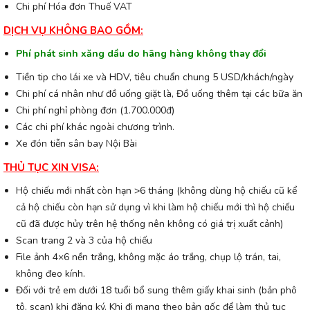
Chi phí Hóa đơn Thuế VAT
DỊCH VỤ KHÔNG BAO GỒM:
Phí phát sinh xăng dầu do hãng hàng không thay đổi
Tiền tip cho lái xe và HDV, tiêu chuẩn chung 5 USD/khách/ngày
Chi phí cá nhân như đồ uống giặt là, Đồ uống thêm tại các bữa ăn
Chi phí nghỉ phòng đơn (1.700.000đ)
Các chi phí khác ngoài chương trình.
Xe đón tiễn sân bay Nội Bài
THỦ TỤC XIN VISA:
Hộ chiếu mới nhất còn hạn >6 tháng (không dùng hộ chiếu cũ kể
cả hộ chiếu còn hạn sử dụng vì khi làm hộ chiếu mới thì hộ chiếu
cũ đã được hủy trên hệ thống nên không có giá trị xuất cảnh)
Scan trang 2 và 3 của hộ chiếu
File ảnh 4×6 nền trắng, không mặc áo trắng, chụp lộ trán, tai,
không đeo kính.
Đối với trẻ em dưới 18 tuổi bổ sung thêm giấy khai sinh (bản phô
tô, scan) khi đăng ký. Khi đi mang theo bản gốc để làm thủ tục