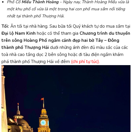
Phố Cổ
Miếu Thành Hoàng
– Ngày nay, Thành Hoàng Miếu vừa là
một khu phố cổ vừa là một trong hai con phố mua sắm nổi tiếng
nhất tại thành phố Thượng Hải.
Tối:
Ăn tối tại nhà hàng. Sau bữa tối Quý khách tự do mua sắm tại
Đại lộ Nam Kinh
hoặc có thể tham gia
Chương trình du thuyền
trên sông Hoàng Phố ngắm cảnh đẹp hai bờ Tây – Đông
thành phố Thượng Hải
dưới những ánh đèn đủ màu sắc của các
toà nhà cao tầng dọc 2 bên sông hoặc đi tàu điện ngầm khám
phá thành phố Thượng Hải về đêm
(chi phí tự túc).