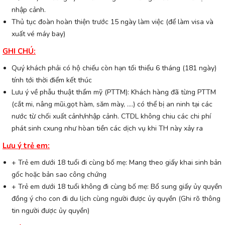
nhập cảnh.
Thủ tục đoàn hoàn thiện trước 15 ngày làm việc (để làm visa và
xuất vé máy bay)
GHI CHÚ:
Quý khách phải có hộ chiếu còn hạn tối thiểu 6 tháng (181 ngày)
tính tới thời điểm kết thúc
Lưu ý về phẫu thuật thẩm mỹ (PTTM): Khách hàng đã từng PTTM
(cắt mi, nâng mũi,gọt hàm, săm mày, ….) có thể bị an ninh tại các
nước từ chối xuất cảnh/nhập cảnh. CTDL không chiu các chi phí
phát sinh cxung như hòan tiền các dịch vụ khi TH này xảy ra
Lưu ý trẻ em:
+ Trẻ em dưới 18 tuổi đi cùng bố mẹ: Mang theo giấy khai sinh bản
gốc hoặc bản sao công chứng
+ Trẻ em dưới 18 tuổi không đi cùng bố mẹ: Bổ sung giấy ủy quyền
đồng ý cho con đi du lịch cùng người được ủy quyền (Ghi rõ thông
tin người được ủy quyền)