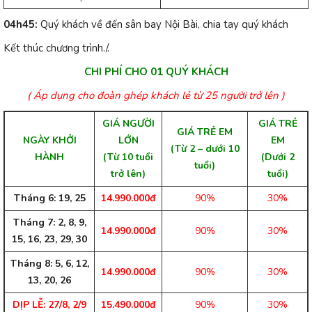
04h45:
Quý khách về đến sân bay Nội Bài, chia tay quý khách
Kết thúc chương trình./.
CHI PHÍ CHO 01 QUÝ KHÁCH
( Áp dụng cho đoàn ghép khách lẻ từ 25 người trở lên )
GIÁ NGƯỜI
GIÁ TRẺ
GIÁ TRẺ EM
NGÀY KHỞI
LỚN
EM
(Từ 2 – dưới 10
HÀNH
(Từ 10 tuổi
(Dưới 2
tuổi)
trở lên)
tuổi)
Tháng 6: 19, 25
14.990.000đ
90%
30%
Tháng 7: 2, 8, 9,
14.990.000đ
90%
30%
15, 16, 23, 29, 30
Tháng 8: 5, 6, 12,
14.990.000đ
90%
30%
13, 20, 26
DỊP LỄ: 27/8, 2/9
15.490.000đ
90%
30%