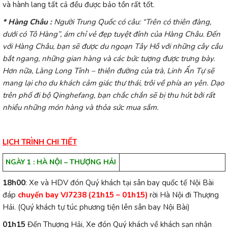
và hành lang tất cả đều được bảo tồn rất tốt.
* Hàng Châu :
Người Trung Quốc có câu: “Trên có thiên đàng,
dưới có Tô Hàng”, ám chỉ vẻ đẹp tuyệt đỉnh của Hàng Châu. Đến
với Hàng Châu, bạn sẽ được du ngoạn Tây Hồ với những cây cầu
bắt ngang, những gian hàng và các bức tượng được trưng bày.
Hơn nữa, Làng Long Tỉnh – thiên đường của trà, Linh Ẩn Tự sẽ
mang lại cho du khách cảm giác thư thái, trôi về phía an yên. Dạo
trên phố đi bộ Qinghefang, bạn chắc chắn sẽ bị thu hút bởi rất
nhiều những món hàng và thỏa sức mua sắm.
LỊCH TRÌNH CHI TIẾT
NGÀY 1 : HÀ NỘI – THƯỢNG HẢI
18h00
: Xe và HDV đón Quý khách tại sân bay quốc tế Nội Bài
đáp
chuyến bay VJ7238 (21h15 – 01h15)
rời Hà Nội đi Thượng
Hải. (Quý khách tự túc phương tiện lên sân bay Nội Bài)
01h15
Đến Thượng Hải, Xe đón Quý khách về khách sạn nhận