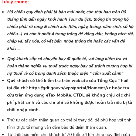
Lưu ý chung:
Hộ chiếu quy định phải là bản mới nhất, còn thời hạn trên 06
tháng tính đến ngày khởi hành Tour du lịch, thông tin trong hộ
chiếu phải rõ ràng & chính xác (tên, ngày, tháng, năm sinh, số hộ
chiếu…) và còn ít nhất 4 trang trống để đóng dấu, không rách rời,
chắp vá, tẩy xóa, có vết bẩn, nhòe thông tin hoặc các vấn đề
khác….
Quý khách sắp có chuyến bay đi quốc tế, vui lòng kiểm tra và
hoàn thành nghĩa vụ thuế trước ngày bay để tránh trường hợp bị
nợ thuế và có trong danh sách thuộc diện “ cấm xuất cảnh”
Quý khách có thể kiểm tra trên website của Tổng Cục Thuế
tại địa chỉ:
https://gdt.gov.vn/wps/portal/Home/nt/xc
hoặc tra
cứu trên ứng dụng eTax Mobile. CTDL sẽ không chịu các chi
phí phát sinh và các chi phí sẽ không được hoàn trả nếu bị từ
chối nhập cảnh.
Thứ tự các điểm thăm quan có thể bị thay đổi để phù hợp với tình
hình thực tế nhưng vẫn đảm bảo đủ điểm thăm quan.
Từ chối bảo hiểm cho khách từ 70 tuổi trở lên theo quy định của