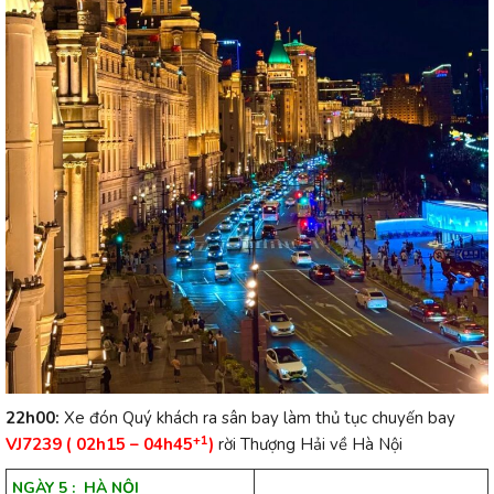
22h00:
Xe đón Quý khách ra sân bay làm thủ tục chuyến bay
+1
VJ7239 ( 02h15 – 04h45
)
rời Thượng Hải về Hà Nội
NGÀY 5 : HÀ NỘI