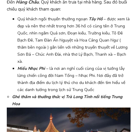
Đến
Hàng Châu
, Quý khách ăn trưa tại nhà hàng. Sau đó buổi
chiều quý khách tham quan:
Quý khách ngồi thuyền thưởng ngoạn
Tây Hồ
– được xem là
đẹp và nên thơ nhất trong hơn 36 hồ có cùng tên ở Trung
Quốc, nhìn ngắm Quả sơn, Đoạn kiều, Trường kiều, Tô Đê
Bạch Đê, Tam Đàn Ấn Nguyệt và Hoa Cảng Quan Ngư (
thăm bên ngoài ) gắn liền với những truyền thuyết về Lương
Sơn Bá – Chúc Anh Đài, nhà thơ Lý Bạch, Thanh xà – Bạch
xà.
Miếu Nhạc Phi
– là nơi an nghỉ cuối cùng của vị tướng lẫy
lừng chiến công đời Nam Tống – Nhạc Phi. Nơi đây đã trở
thành địa điểm du lịch lý thú cho du khách đến tìm hiểu về
các danh tướng trong lịch sử Trung Quốc
Ghé thăm và thưởng thức vị Trà Long Tỉnh nối tiếng Trung
Hoa