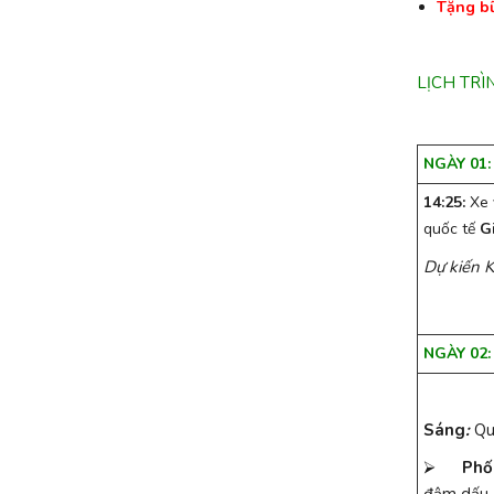
Tặng b
LỊCH TRÌN
NGÀY 01
14:25:
Xe 
quốc tế
G
Dự kiến 
NGÀY 02
Sáng
:
Qu
⮚
Phố