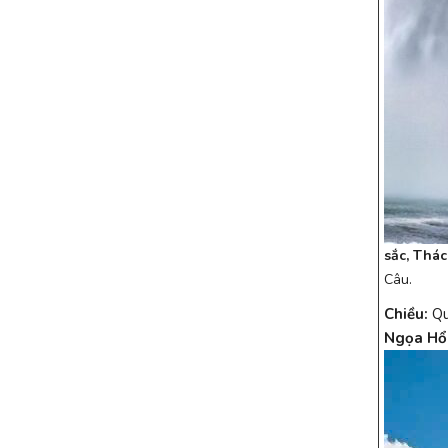
sắc, Thác
Câu.
Chiều:
Qu
Ngọa H