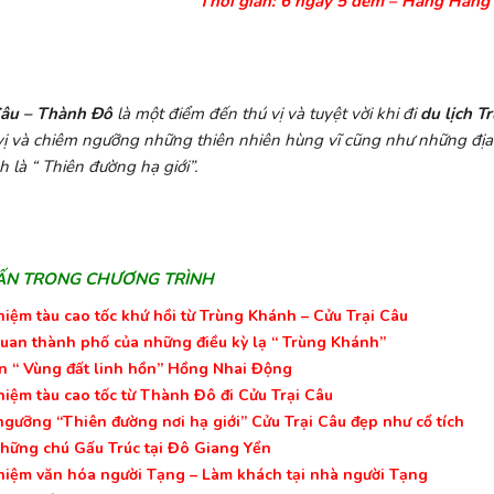
Thời gian
: 6 ngày 5 đêm – Hãng Hàng
Câu – Thành Đô
là một điểm đến thú vị và tuyệt vời khi đi
du lịch T
ị và chiêm ngưỡng những thiên nhiên hùng vĩ cũng như những địa d
là “ Thiên đường hạ giới”.
ẤN TRONG CHƯƠNG TRÌNH
hiệm tàu cao tốc khứ hồi từ Trùng Khánh – Cửu Trại Câu
an thành phố của những điều kỳ lạ “ Trùng Khánh”
n “ Vùng đất linh hồn” Hồng Nhai Động
hiệm tàu cao tốc từ Thành Đô đi Cửu Trại Câu
gưỡng “Thiên đường nơi hạ giới” Cửu Trại Câu đẹp như cổ tích
ững chú Gấu Trúc tại Đô Giang Yển
hiệm văn hóa người Tạng – Làm khách tại nhà người Tạng