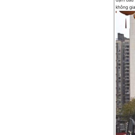
đậm dấu ấ
không gia