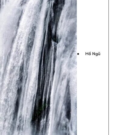
●
Hồ Ngũ