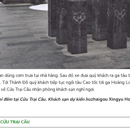
 dùng cơm trưa tại nhà hàng. Sau đó xe đưa quý khách ra ga tàu t
 Tới Thành Đô quý khách tiếp tục ngồi tàu Cao tốc tới ga Hoàng Lo
 về Cửu Trại Câu nhận phòng khách sạn nghỉ ngơi.
ỉ đêm tại Cửu Trại Câu. Khách sạn dự kiến
Jiuzhaigou Xingyu Ho
: CỬU TRẠI CÂU
( Ăn sáng, Trư