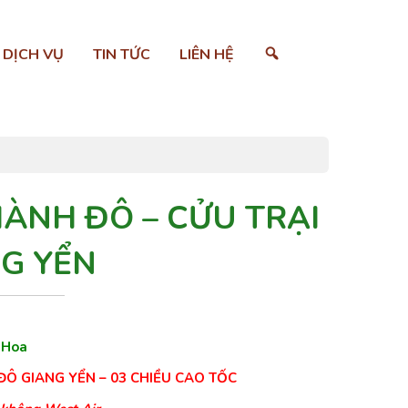
SEARCH
DỊCH VỤ
TIN TỨC
LIÊN HỆ
HÀNH ĐÔ – CỬU TRẠI
NG YỂN
 Hoa
ĐÔ GIANG YỂN – 03 CHIỀU CAO TỐC