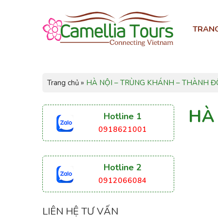
TRAN
Trang chủ
»
HÀ NỘI – TRÙNG KHÁNH – THÀNH ĐÔ
HÀ
Hotline 1
0918621001
Hotline 2
0912066084
LIÊN HỆ TƯ VẤN