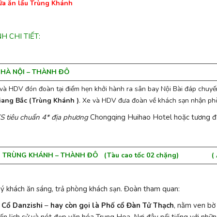
ữa ăn lẩu Trùng Khánh
H CHI TIẾT:
: HÀ NỘI
– THÀNH ĐÔ
và HDV đón đoàn tại điểm hẹn khởi hành ra sân bay Nội Bài đáp chuy
iang Bắc (Trùng Khánh )
. Xe và HDV đưa đoàn về khách sạn nhận phò
KS tiêu chuẩn 4* địa phương
Chongqing Huihao Hotel hoặc tương đ
: TRÙNG KHÁNH – THÀNH ĐÔ (Tàu cao tốc 02 chặng)
( Ăn S
ý khách ăn sáng, trả phòng khách sạn. Đoàn tham quan:
 Cổ Danzishi
–
hay còn gọi là Phố cổ Đàn Tử Thạch
, nằm ven bờ