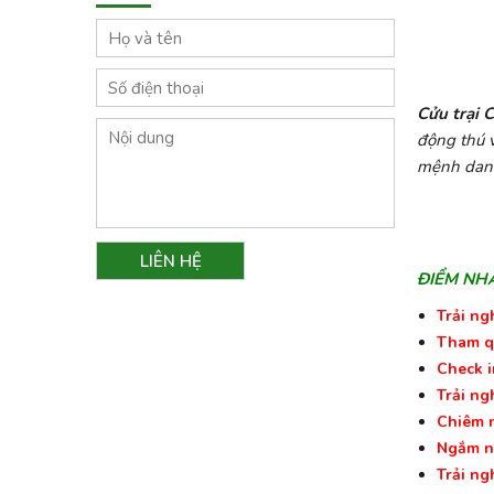
Cửu trại 
động thú v
mệnh danh 
ĐIỂM NH
Trải ng
Tham qu
Check i
Trải ng
Chiêm n
Ngắm nh
Trải ng