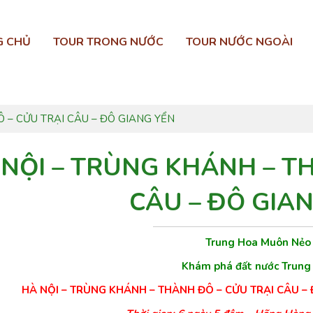
G CHỦ
TOUR TRONG NƯỚC
TOUR NƯỚC NGOÀI
 – CỬU TRẠI CÂU – ĐÔ GIANG YỂN
 NỘI – TRÙNG KHÁNH – T
CÂU – ĐÔ GIA
Trung Hoa Muôn Nẻo
Khám phá đất nước Trung
HÀ NỘI – TRÙNG KHÁNH – THÀNH ĐÔ – CỬU TRẠI CÂU – 