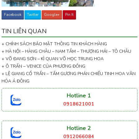
Facebook
Twitter
Google+
Pin It
TIN LIÊN QUAN
+ CHÍNH SÁCH BẢO MẬT THÔNG TIN KHÁCH HÀNG
+ HÀ NỘI – HÀNG CHÂU – NAM TẦM – THƯỢNG HẢI – TÔ CHÂU
+ VÕ ĐANG SƠN – KÌ QUAN VÕ HỌC TRUNG HOA
+ Ô TRẤN – VENICE CỦA PHƯƠNG ĐÔNG
+ LỆ GIANG CỔ TRẤN – TẤM GƯƠNG PHẢN CHIẾU TINH HOA VĂN
HÓA Á ĐÔNG
Hotline 1
0918621001
Hotline 2
0912066084