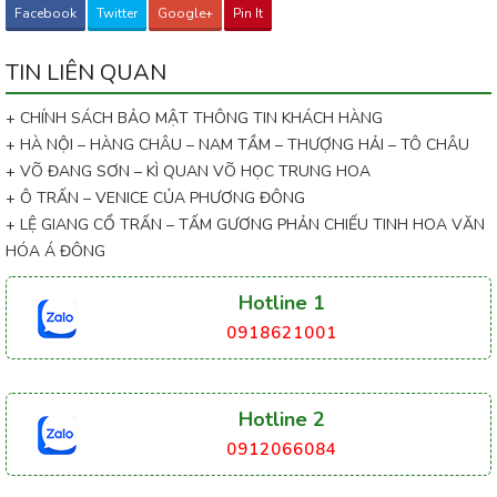
Facebook
Twitter
Google+
Pin It
TIN LIÊN QUAN
+ CHÍNH SÁCH BẢO MẬT THÔNG TIN KHÁCH HÀNG
+ HÀ NỘI – HÀNG CHÂU – NAM TẦM – THƯỢNG HẢI – TÔ CHÂU
+ VÕ ĐANG SƠN – KÌ QUAN VÕ HỌC TRUNG HOA
+ Ô TRẤN – VENICE CỦA PHƯƠNG ĐÔNG
+ LỆ GIANG CỔ TRẤN – TẤM GƯƠNG PHẢN CHIẾU TINH HOA VĂN
HÓA Á ĐÔNG
Hotline 1
0918621001
Hotline 2
0912066084