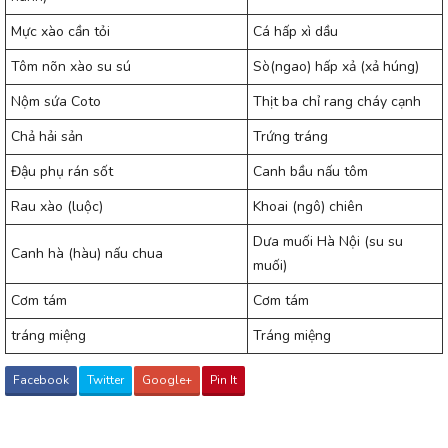
Mực xào cần tỏi
Cá hấp xì dầu
Tôm nõn xào su sú
Sò(ngao) hấp xả (xả húng)
Nộm sứa Coto
Thịt ba chỉ rang cháy cạnh
Chả hải sản
Trứng tráng
Đậu phụ rán sốt
Canh bầu nấu tôm
Rau xào (luộc)
Khoai (ngô) chiên
Dưa muối Hà Nội (su su
Canh hà (hàu) nấu chua
muối)
Cơm tám
Cơm tám
tráng miệng
Tráng miệng
Facebook
Twitter
Google+
Pin It