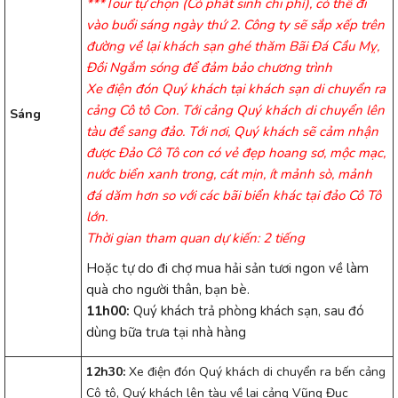
***Tour tự chọn (Có phát sinh chi phí), có thể đi
vào buổi sáng ngày thứ 2. Công ty sẽ sắp xếp trên
đường về lại khách sạn ghé thăm Bãi Đá Cầu Mỵ,
Đồi Ngắm sóng để đảm bảo chương trình
Xe điện đón Quý khách tại khách sạn di chuyển ra
cảng Cô tô Con. Tới cảng Quý khách di chuyển lên
Sáng
tàu để sang đảo. Tới nơi, Quý khách sẽ cảm nhận
được Đảo Cô Tô con có vẻ đẹp hoang sơ, mộc mạc,
nước biển xanh trong, cát mịn, ít mảnh sò, mảnh
đá dăm hơn so với các bãi biển khác tại đảo Cô Tô
lớn.
Thời gian tham quan dự kiến: 2 tiếng
Hoặc tự do đi chợ mua hải sản tươi ngon về làm
quà cho người thân, bạn bè.
11h00:
Quý khách trả phòng khách sạn, sau đó
dùng bữa trưa tại nhà hàng
12h30:
Xe điện đón Quý khách di chuyển ra bến cảng
Cô tô, Quý khách lên tàu về lại cảng Vũng Đục