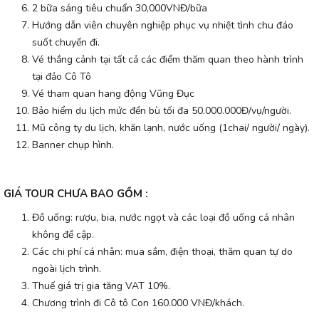
2 bữa sáng tiêu chuẩn 30,000VNĐ/bữa
Hướng dẫn viên chuyên nghiệp phục vụ nhiệt tình chu đáo
suốt chuyến đi.
Vé thắng cảnh tại tất cả các điểm thăm quan theo hành trình
tại đảo Cô Tô
Vé tham quan hang động Vũng Đục
Bảo hiểm du lịch mức đền bù tối đa 50.000.000Đ/vụ/người.
Mũ công ty du lịch, khăn lạnh, nước uống (1chai/ người/ ngày).
Banner chụp hình.
GIÁ TOUR CHƯA BAO GỒM :
Đồ uống: rượu, bia, nước ngọt và các loại đồ uống cá nhân
không đề cập.
Các chi phí cá nhân: mua sắm, điện thoại, thăm quan tự do
ngoài lịch trình.
Thuế giá trị gia tăng VAT 10%.
Chương trình đi Cô tô Con 160.000 VNĐ/khách.