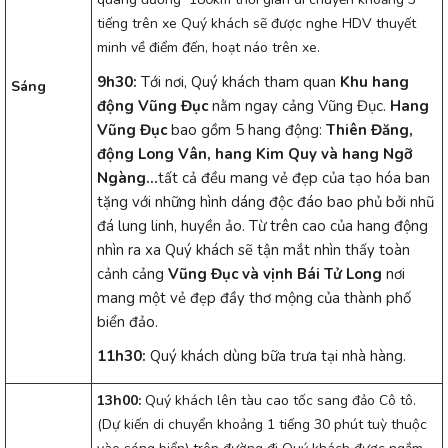
tiếng trên xe Quý khách sẽ được nghe HDV thuyết
minh về điểm đến, hoạt náo trên xe.
9h30:
Tới nơi, Quý khách tham quan
Khu hang
Sáng
động Vũng Đục
nằm ngay cảng Vũng Đục.
Hang
Vũng Đục
bao gồm 5 hang động:
Thiên Đăng,
động Long Vân, hang Kim Quy và hang Ngỡ
Ngàng…
tất cả đều mang vẻ đẹp của tạo hóa ban
tặng với những hình dáng độc đáo bao phủ bởi nhũ
đá lung linh, huyền ảo. Từ trên cao của hang động
nhìn ra xa Quý khách sẽ tận mắt nhìn thấy toàn
cảnh cảng
Vũng Đục và vịnh Bái Tử Long
nơi
mang một vẻ đẹp đầy thơ mộng của thành phố
biển đảo.
11h
30:
Quý khách dùng bữa trưa tại nhà hàng.
1
3h00:
Quý khách lên tàu cao tốc sang đảo Cô tô.
(Dự kiến di chuyển khoảng 1 tiếng 30 phút tuỳ thuộc