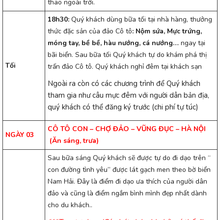
thao ngoài trời.
18h30:
Quý khách dùng bữa tối tại nhà hàng, thưởng
thức đặc sản của đảo Cô tô
: Nộm sứa, Mực trứng,
móng tay, bề bề, hàu nướng, cá nướng…
ngay tại
bãi biển. Sau bữa tối Quý khách tự do khám phá thị
Tối
trấn đảo Cô tô. Quý khách nghỉ đêm tại khách sạn
Ngoài ra còn có các chương trình để Quý khách
tham gia như câu mực đêm với người dân bản địa,
quý khách có thể đăng ký trước (chi phí tự túc)
CÔ TÔ CON – CHỢ ĐẢO –
VŨNG ĐỤC – HÀ NỘI
NGÀY 03
(Ăn sáng, trưa)
Sau bữa sáng Quý khách sẽ được tự do đi dạo trên “
con đường tình yêu” được lát gạch men theo bờ biển
Nam Hải. Đây là điểm đi dạo ưa thích của người dân
đảo và cũng là điểm ngắm bình mình đẹp nhất dành
cho du khách..