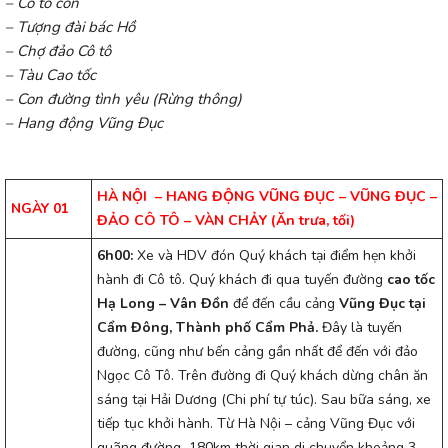
– Cô tô con
– Tượng đài bác Hồ
– Chợ đảo Cô tô
– Tàu Cao tốc
– Con đường tình yêu (Rừng thông)
– Hang động Vũng Đục
HÀ NỘI – HANG
ĐỘNG VŨNG
ĐỤC – VŨNG
ĐỤC –
NGÀY 01
ĐẢO CÔ TÔ – VÀN CHẢY (Ăn trưa, tối)
6h
00:
Xe và HDV đón Quý khách tại điểm hẹn khởi
hành đi Cô tô. Quý khách đi qua tuyến đường
cao tốc
Hạ Long – Vân Đồn
để đến cầu cảng
Vũng Đục tại
Cẩm Đông, Thành phố Cẩm Phả.
Đây là tuyến
đường, cũng như bến cảng gần nhất để đến với đảo
Ngọc Cô Tô. Trên đường đi Quý khách dừng chân ăn
sáng tại Hải Dương (Chi phí tự túc). Sau bữa sáng, xe
tiếp tục khởi hành. Từ Hà Nội – cảng Vũng Đục với
quãng đường 180km thời gian di chuyển khoảng 3