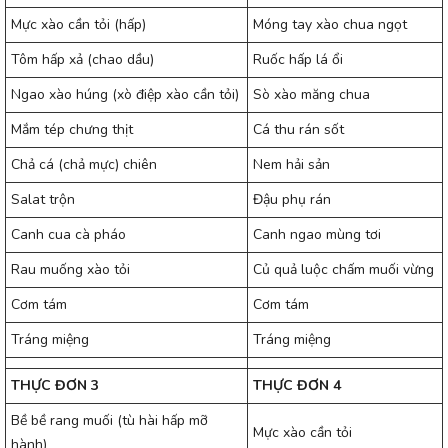
Mực xào cần tỏi (hấp)
Móng tay xào chua ngọt
Tôm hấp xả (chao dầu)
Ruốc hấp lá ổi
Ngao xào húng (xò điệp xào cần tỏi)
Sò xào măng chua
Mắm tép chưng thịt
Cá thu rán sốt
Chả cá (chả mực) chiên
Nem hải sản
Salat trộn
Đậu phụ rán
Canh cua cà pháo
Canh ngao mùng tơi
Rau muống xào tỏi
Củ quả luộc chấm muối vừng
Cơm tám
Cơm tám
Tráng miệng
Tráng miệng
THỰC ĐƠN 3
THỰC ĐƠN 4
Bề bề rang muối (tù hài hấp mỡ
Mực xào cần tỏi
hành)