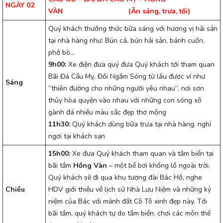
NGÀY 02
VÀN
(Ăn sáng, trưa, tối)
Quý khách thưởng thức bữa sáng với hương vị hải sản
tại nhà hàng như: Bún cá, bún hải sản, bánh cuốn,
phở bò…
9h00:
Xe điện đưa quý đưa Quý khách tới tham quan
Bãi Đá Cầu Mỵ, Đồi Ngắm Sóng từ lâu được ví như
Sáng
”thiên đường cho những người yêu nhau”, nơi sơn
thủy hòa quyện vào nhau với những con sóng xô
gành đá nhiều màu sắc đẹp thơ mộng
11h30:
Quý khách dùng bữa trưa tại nhà hàng, nghỉ
ngơi tại khách sạn
15h00:
Xe đưa Quý khách tham quan và tắm biển tại
bãi tắm
Hồng Vàn
– một bể bơi khổng lồ ngoài trời.
Quý khách sẽ đi qua khu tượng đài Bác Hồ, nghe
Chiều
HDV giới thiệu về lịch sử Nhà Lưu Niệm và những kỷ
niệm của Bác với mảnh đất Cô Tô xinh đẹp này. Tới
bãi tắm, quý khách tự do tắm biển. chơi các môn thể