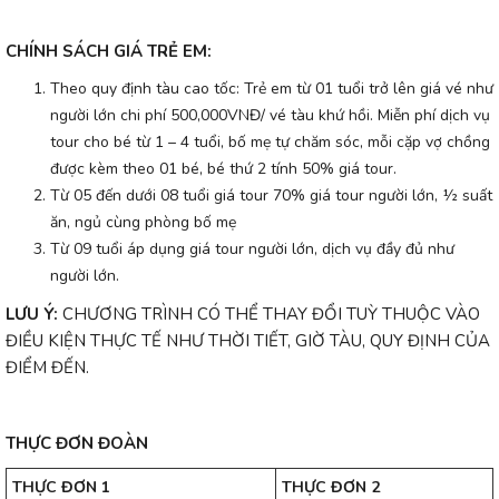
CHÍNH SÁCH GIÁ TRẺ EM:
Theo quy định tàu cao tốc: Trẻ em từ 01 tuổi trở lên giá vé như
người lớn chi phí 500,000VNĐ/ vé tàu khứ hồi. Miễn phí dịch vụ
tour cho bé từ 1 – 4 tuổi, bố mẹ tự chăm sóc, mỗi cặp vợ chồng
được kèm theo 01 bé, bé thứ 2 tính 50% giá tour.
Từ 05 đến dưới 08 tuổi giá tour 70% giá tour người lớn, ½ suất
ăn, ngủ cùng phòng bố mẹ
Từ 09 tuổi áp dụng giá tour người lớn, dịch vụ đầy đủ như
người lớn.
LƯU Ý:
CHƯƠNG TRÌNH CÓ THỂ THAY ĐỔI TUỲ THUỘC VÀO
ĐIỀU KIỆN THỰC TẾ NHƯ THỜI TIẾT, GIỜ TÀU, QUY ĐỊNH CỦA
ĐIỂM ĐẾN.
THỰC ĐƠN ĐOÀN
THỰC ĐƠN 1
THỰC ĐƠN 2