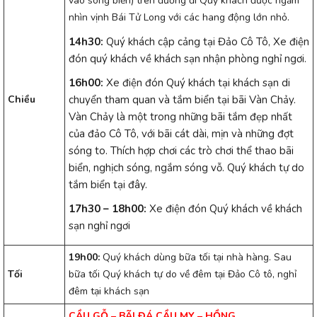
vào sóng biển) trên đường đi Quý khách được ngắm
nhìn vịnh Bái Tử Long với các hang động lớn nhỏ.
1
4h
30:
Quý khách cập cảng tại Đảo Cô Tô, Xe điện
đón quý khách về khách sạn nhận phòng nghỉ ngơi.
16h00:
Xe điện đón Quý khách tại khách sạn di
Chiều
chuyển tham quan và tắm biển tại bãi Vàn Chảy.
Vàn Chảy là một trong những bãi tắm đẹp nhất
của đảo Cô Tô, với bãi cát dài, mịn và những đợt
sóng to. Thích hợp chơi các trò chơi thể thao bãi
biển, nghịch sóng, ngắm sóng vỗ. Quý khách tự do
tắm biển tại đây.
17h30 – 18h00:
Xe điện đón Quý khách về khách
sạn nghỉ ngơi
1
9h
00:
Quý khách dùng bữa tối tại nhà hàng. Sau
Tối
bữa tối Quý khách tự do về đêm tại Đảo Cô tô, nghỉ
đêm tại khách sạn
CẦU
GỖ – BÃI ĐÁ CẦU MỴ –
HỒNG