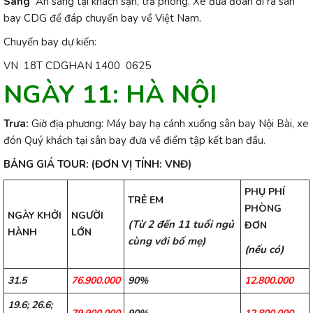
Sáng
Ăn sáng tại khách sạn, trả phòng.
X
e đưa đoàn đi ra sân
bay CDG để đáp chuyến bay về Việt Nam.
Chuyến bay dự kiến:
VN 18T CDGHAN 1400 0625
NGÀY 11:
HÀ NỘI
Trưa:
Giờ địa phương: Máy bay hạ cánh xuống sân bay Nội Bài,
xe
đón
Quý khách tại sân bay đưa về điểm tập kết ban đầu.
BẢNG GIÁ TOUR: (ĐƠN VỊ TÍNH: VNĐ)
PHỤ PHÍ
TRẺ EM
PHÒNG
NGÀY KHỞI
NGƯỜI
(Từ 2 đến 11 tuổi ngủ
ĐƠN
HÀNH
LỚN
cùng với bố mẹ)
(nếu có)
31.5
76.900.000
90%
12.800.000
19.6; 26.6;