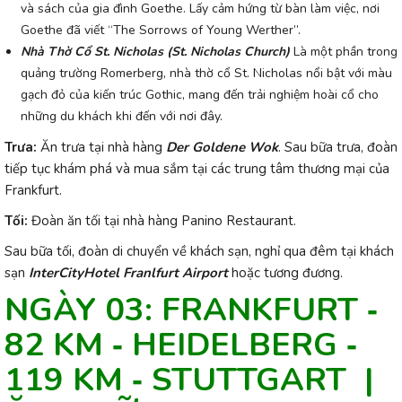
và sách của gia đình Goethe. Lấy cảm hứng từ bàn làm việc, nơi
Goethe đã viết “The Sorrows of Young Werther”.
Nhà Thờ Cổ St. Nicholas (St. Nicholas Church)
Là một phần trong
quảng trường Romerberg, nhà thờ cổ St. Nicholas nổi bật với màu
gạch đỏ của kiến trúc Gothic, mang đến trải nghiệm hoài cổ cho
những du khách khi đến với nơi đây.
Trưa:
Ăn trưa tại nhà hàng
Der Goldene Wok
. Sau bữa trưa, đoàn
tiếp tục khám phá và mua sắm tại các trung tâm thương mại của
Frankfurt.
Tối:
Đoàn ăn tối tại nhà hàng Panino Restaurant.
Sau bữa tối, đoàn di chuyển về khách sạn, nghỉ qua đêm tại khách
sạn
InterCityHotel Franlfurt Airport
hoặc tương đương.
NGÀY 03: FRANKFURT ‐
82 KM ‐ HEIDELBERG ‐
119 KM ‐ STUTTGART |