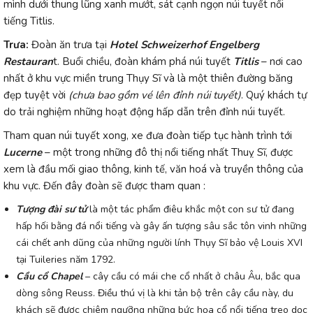
mình dưới thung lũng xanh mướt, sát cạnh ngọn núi tuyết nổi
tiếng Titlis.
Trưa
:
Đoàn ăn trưa tại
Hotel Schweizerhof Engelberg
Restauran
t. Buổi chiều, đoàn khám phá núi tuyết
Titlis
– nơi cao
nhất ở khu vực miền trung Thụy Sĩ và là một thiên đường băng
đẹp tuyệt vời
(chưa bao gồm vé lên đỉnh núi tuyết)
. Quý khách tự
do trải nghiệm những hoạt động hấp dẫn trên đỉnh núi tuyết.
Tham quan núi tuyết xong, xe đưa đoàn tiếp tục hành trình tới
Lucerne
– một trong những đô thị nổi tiếng nhất Thuỵ Sĩ, được
xem là đầu mối giao thông, kinh tế, văn hoá và truyền thông của
khu vực. Đến đây đoàn sẽ được tham quan :
Tượng đài sư tử
là một tác phẩm điêu khắc một con sư tử đang
hấp hối bằng đá nổi tiếng và gây ấn tượng sâu sắc tôn vinh những
cái chết anh dũng của những người lính Thụy Sĩ bảo vệ Louis XVI
tại Tuileries năm 1792.
Cầu cổ Chapel
– cây cầu có mái che cổ nhất ở châu Âu, bắc qua
dòng sông Reuss. Điều thú vị là khi tản bộ trên cây cầu này, du
khách sẽ được chiêm ngưỡng những bức họa cổ nổi tiếng treo dọc