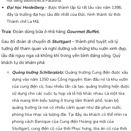
nổi tiếng Bibliotheca Palatina.
Đại học Heidelberg
– được thành lập từ rất lâu vào năm 1386,
đây là trường đại học lâu đời nhất của Đức, hình thành từ thời
Thánh chế La Mã.
Trưa
: Đoàn dùng bữa ở nhà hàng
Gourmet Buffet.
Sau đó đoàn di chuyển đi
Stuttgart
– thành phố tuyệt vời lý
tưởng để tham quan và nghỉ dưỡng với những khu vườn xinh đẹp,
lâu đài nguy nga và không khí trong yên bình đáng sống. Quý
khách tự do khám phá:
Quảng trường Schillerplatz:
Quảng trường Cung điện được xây
dựng vào năm 1350 sau Công nguyên. Ban đầu nó là khu vườn
của cung điện cũ. Sau nhiều lần cải tạo, quảng trường hiện được
sử dụng cho các cuộc tụ họp và lễ hội khác nhau. Là một tòa
nhà mang tính biểu tượng ở trung tâm thành phố, toàn bộ
quảng trường là nơi có nhiều cảnh quan như đài phun nước,
phòng hòa nhạc và tượng đài. Tại đây, du khách có thể nhìn ra
phong cách Baroque của Cung điện Hoàng gia mới của
Stuttgart, cung điện cũ của thời Phục hưng, tòa án cũ của thời