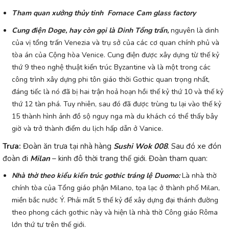
Tham quan xưởng thủy tinh Fornace Cam glass factory
Cung điện Doge, hay còn gọi là Dinh Tổng trấn,
nguyên là dinh
của vị tổng trấn Venezia và trụ sở của các cơ quan chính phủ và
tòa án của Cộng hòa Venice. Cung điện được xây dựng từ thế kỷ
thứ 9 theo nghệ thuật kiến trúc Byzantine và là một trong các
công trình xây dựng phi tôn giáo thời Gothic quan trọng nhất,
đáng tiếc là nó đã bị hai trận hoả hoạn hồi thế kỷ thứ 10 và thế kỷ
thứ 12 tàn phá. Tuy nhiên, sau đó đã được trùng tu lại vào thế kỷ
15 thành hình ảnh đồ sộ nguy nga mà du khách có thể thấy bây
giờ và trở thành điểm du lịch hấp dẫn ở Vanice.
Trưa:
Đoàn ăn trưa tại nhà hàng
Sushi Wok 008
. Sau đó xe đón
đoàn đi
Milan
– kinh đô thời trang thế giới. Đoàn tham quan:
Nhà thờ theo kiểu kiến trúc gothic tráng lệ Duomo:
Là nhà thờ
chính tòa của Tổng giáo phận Milano, tọa lạc ở thành phố Milan,
miền bắc nước Ý. Phải mất 5 thế kỷ để xây dựng đại thánh đường
theo phong cách gothic này và hiện là nhà thờ Công giáo Rôma
lớn thứ tư trên thế giới.