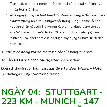
Trung cổ, bảo tàng nghệ thuật hiện đại bên ngoài nhà kính và
nhiều tòa nhà khác.
Nhà nguyện Sepulchral trên Đồi Württemberg
– Nằm cao trên
Württemberg nhìn ra Stuttgart và thung lũng Neckar là nhà
nguyện chôn cất của Nữ hoàng Katharina, được dựng lên bởi
vua Wilhelm I như một tượng đài cho người vợ yêu quý của
mình sau cái chết sớm của cô,được xây dựng từ năm 1820 đến
năm 1824.
Phố đi bộ Konigstrasse
:
tập trung các cửa hàng mua sắm.
Tối:
Ăn tối tại nhà hàng
Stuttgarter Schlachthof
.
Đoàn di chuyển về khách sạn,
qua đêm tại
Best Western Hotel
Sindelfingen City
hoặc tương đương
NGÀY 04: STUTTGART ‐
223 KM ‐ MUNICH ‐ 147