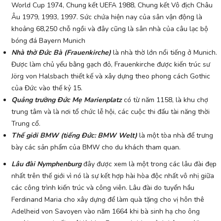
World Cup 1974, Chung kết UEFA 1988, Chung kết Vô địch Châu
Âu 1979, 1993, 1997. Sức chứa hiện nay của sân vận động là
khoảng 68,250 chỗ ngồi và đây cũng là sân nhà của câu lạc bộ
bóng đá Bayern Munich
Nhà thờ Đức Bà (Frauenkirche)
là nhà thờ lớn nổi tiếng ở Munich.
Được làm chủ yếu bằng gạch đỏ, Frauenkirche được kiến trúc sư
Jörg von Halsbach thiết kế và xây dựng theo phong cách Gothic
của Đức vào thế kỷ 15.
Quảng trường Đức Mẹ Marienplatz
có từ năm 1158, là khu chợ
trung tâm và là nơi tổ chức lễ hội, các cuộc thi đấu tài năng thời
Trung cổ.
Thế giới BMW (tiếng Đức: BMW Welt)
là một tòa nhà để trưng
bày các sản phẩm của BMW cho du khách tham quan.
Lâu đài Nymphenburg
đây được xem là một trong các lâu đài đẹp
nhất trên thế giới vì nó là sự kết hợp hài hòa độc nhất vô nhị giữa
các công trình kiến trúc và công viên. Lâu đài do tuyển hầu
Ferdinand Maria cho xây dựng để làm quà tặng cho vị hôn thê
Adelheid von Savoyen vào năm 1664 khi bà sinh hạ cho ông