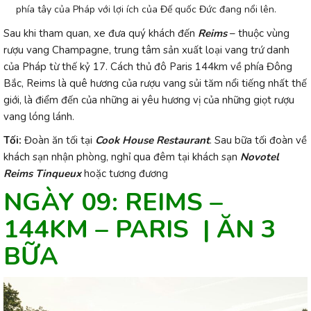
phía tây của Pháp với lợi ích của Đế quốc Đức đang nổi lên.
Sau khi tham quan, xe đưa quý khách đến
Reims
– thuộc vùng
rượu vang Champagne, trung tâm
sản xuất loại vang trứ danh
của Pháp từ thế kỷ 17. Cách thủ đô Paris 144km về phía Đông
Bắc, Reims là quê hương của rượu vang sủi tăm nổi tiếng nhất thế
giới, là điểm đến của những ai yêu hương vị của những giọt rượu
vang lóng lánh.
Tối:
Đoàn ăn tối tại
Cook House Restaurant
. Sau bữa tối đoàn về
khách sạn nhận phòng, nghỉ qua
đêm tại khách sạn
Novotel
Reims Tinqueux
hoặc tương đương
NGÀY 09: REIMS –
144KM – PARIS | ĂN 3
BỮA