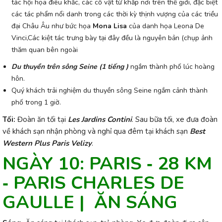
tác hội họa điêu khắc, các cổ vật từ khắp nơi trên thế giới, đặc biệt
các tác phẩm nổi danh trong các thời kỳ thịnh vượng của các triều
đại Châu Âu như bức họa
Mona Lisa
của danh họa Leona De
Vinci,Các kiệt tác trưng bày tại đây đều là nguyên bản (chụp ảnh
thăm quan bên ngoài
Du thuyền trên sông Seine (1 tiếng )
ngắm thành phố lúc hoàng
hôn.
Quý khách trải nghiệm du thuyền sông Seine ngắm cảnh thành
phố trong 1 giờ.
Tối:
Đoàn ăn tối tại
Les Jardins Contini
. Sau bữa tối, xe đưa đoàn
về khách sạn nhận phòng và nghỉ
qua đêm tại khách sạn
Best
Western Plus Paris Velizy
.
NGÀY 10:
PARIS ‐ 28 KM
‐ PARIS CHARLES DE
GAULLE | ĂN SÁNG