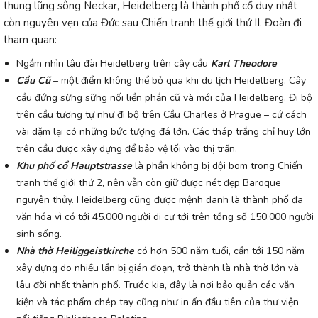
thung lũng sông Neckar, Heidelberg là thành phố cổ duy nhất
còn nguyên
vẹn của Đức sau Chiến tranh thế giới thứ II. Đoàn đi
tham quan:
Ngắm nhìn lâu đài Heidelberg trên cây cầu
Karl Theodore
Cầu Cũ
– một điểm không thể bỏ qua khi du lịch Heidelberg. Cây
cầu đứng sừng sững nối liền phần cũ và mới của Heidelberg. Đi bộ
trên cầu tương tự như đi bộ trên Cầu Charles ở Prague – cứ cách
vài dặm lại có những bức tượng đá lớn. Các tháp trắng chỉ huy lớn
trên cầu được xây dựng để bảo vệ lối vào thị trấn.
Khu phố cổ Hauptstrasse
là phần không bị dội bom trong Chiến
tranh thế giới thứ 2, nên vẫn còn giữ được nét đẹp Baroque
nguyên thủy. Heidelberg cũng được mệnh danh là thành phố đa
văn hóa vì có tới 45.000 người di cư tới trên tổng số 150.000 người
sinh sống.
Nhà thờ Heiliggeistkirche
có hơn 500 năm tuổi, cần tới 150 năm
xây dựng do nhiều lần bị gián đoạn, trở thành là nhà thờ lớn và
lâu đời nhất thành phố. Trước kia, đây là nơi bảo quản các văn
kiện và tác phẩm chép tay cũng như in ấn đầu tiên của thư viện