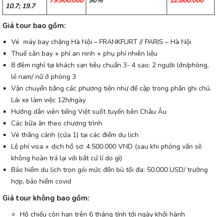
79.900.000
90%
12.800.000
10.7; 19.7
Giá tour bao gồm:
Vé máy bay chặng Hà Nội – FRANKFURT // PARIS – Hà Nội
Thuế sân bay + phí an ninh + phụ phí nhiên liệu
8 đêm nghỉ tại khách sạn tiêu chuẩn 3- 4 sao: 2 người lớn/phòng,
lẻ nam/ nữ ở phòng 3
Vận chuyển bằng các phương tiện như đề cập trong phần ghi chú.
Lái xe làm việc 12h/ngày
Hướng dẫn viên tiếng Việt suốt tuyến bên Châu Âu
Các bữa ăn theo chương trình
Vé thắng cảnh (cửa 1) tại các điểm du lịch
Lệ phí visa + dịch hồ sơ: 4.500.000 VND (sau khi phỏng vấn sẽ
không hoàn trả lại với bất cứ lí do gì)
Bảo hiểm du lịch trọn gói mức đền bù tối đa: 50.000 USD/ trường
hợp, bảo hiểm covid
Giá tour không bao gồm:
Hộ chiếu còn hạn trên 6 tháng tính tới ngày khởi hành