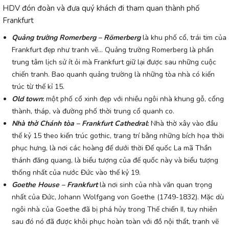
HDV đón đoàn và đưa quý khách đi tham quan thành phố
Frankfurt
Quảng trường Romerberg – Römerberg
là khu phố cổ, trái tim của
Frankfurt đẹp như tranh vẽ… Quảng trường Romerberg là phần
trung tâm lịch sử ít ỏi mà Frankfurt giữ lại được sau những cuộc
chiến tranh. Bao quanh quảng trường là những tòa nhà có kiến
trúc từ thế kỉ 15.
Old town
:
một phố cổ xinh đẹp với nhiều ngôi nhà khung gỗ, cổng
thành, tháp, và đường phố thời trung cổ quanh co.
Nhà thờ Chánh tòa – Frankfurt Cathedral
:
Nhà thờ xây vào đầu
thế kỷ 15 theo kiến trúc gothic, trang trí bằng những bích họa thời
phục hưng, là nơi các hoàng đế dưới thời Đế quốc La mã Thần
thánh đăng quang, là biểu tượng của đế quốc này và biểu tượng
thống nhất của nước Đức vào thế kỷ 19.
Goethe House – Frankfurt
là nơi sinh của nhà văn quan trọng
nhất của Đức, Johann Wolfgang von Goethe (1749-1832). Mặc dù
ngôi nhà của Goethe đã bị phá hủy trong Thế chiến II, tuy nhiên
sau đó nó đã được khôi phục hoàn toàn với đồ nội thất, tranh vẽ