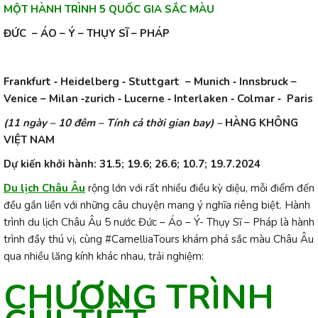
MỘT HÀNH TRÌNH 5 QUỐC GIA SẮC MÀU
ĐỨC – ÁO – Ý – THỤY SĨ – PHÁP
Frankfurt ‐ Heidelberg ‐ Stuttgart – Munich ‐ Innsbruck –
Venice – Milan ‐zurich ‐ Lucerne ‐ Interlaken ‐ Colmar ‐ Paris
(11 ngày – 10 đêm – Tính cả thời gian bay) –
HÀNG KHÔNG
VIỆT NAM
Dự kiến khởi hành: 31.5; 19.6; 26.6; 10.7; 19.7.2024
Du lịch Châu Âu
rộng lớn với rất nhiều điều kỳ diệu, mỗi điểm đến
đều gắn liền với những câu chuyện mang ý nghĩa riêng biệt. Hành
trình du lịch Châu Âu 5 nước Đức – Áo – Ý- Thụy Sĩ – Pháp là hành
trình đầy thú vị, cùng
#CamelliaTours
khám phá sắc màu Châu Âu
qua nhiều lăng kính khác nhau, trải nghiệm:
CHƯƠNG TRÌNH