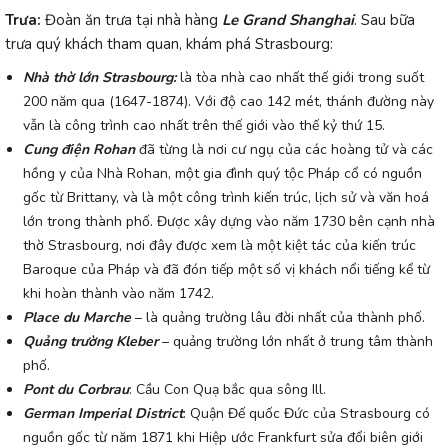
Trưa:
Đoàn ăn trưa tại nhà hàng
Le Grand Shanghai
. Sau bữa
trưa quý khách tham quan, khám phá Strasbourg:
Nhà thờ lớn Strasbourg:
là tòa nhà cao nhất thế giới trong suốt
200 năm qua (1647-1874). Với độ cao 142 mét, thánh đường này
vẫn là công trình cao nhất trên thế giới vào thế kỷ thứ 15.
Cung điện Rohan
đã từng là nơi cư ngụ của các hoàng tử và các
hồng y của Nhà Rohan, một gia đình quý tộc Pháp cổ có nguồn
gốc từ Brittany, và là một công trình kiến ​​trúc, lịch sử và văn hoá
lớn trong thành phố. Được xây dựng vào năm 1730 bên cạnh nhà
thờ Strasbourg, nơi đây được xem là một kiệt tác của kiến ​​trúc
Baroque của Pháp và đã đón tiếp một số vị khách nổi tiếng kể từ
khi hoàn thành vào năm 1742.
Place du Marche
– là quảng trường lâu đời nhất của thành phố.
Quảng trường Kleber
– quảng trường lớn nhất ở trung tâm thành
phố.
Pont du Corbrau
: Cầu Con Quạ bắc qua sông Ill.
German Imperial District
: Quận Đế quốc Đức của Strasbourg có
nguồn gốc từ năm 1871 khi Hiệp ước Frankfurt sửa đổi biên giới