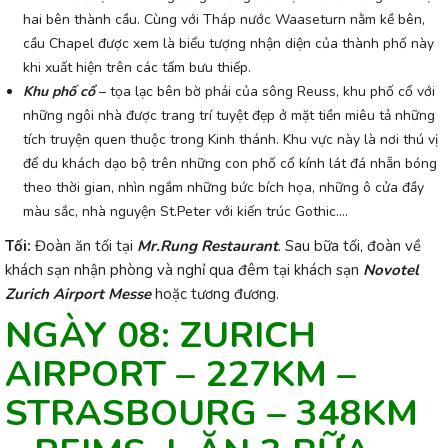
hai bên thành cầu. Cùng với Tháp nước Waaseturn nằm kề bên,
cầu Chapel được xem là biểu tượng nhận diện của thành phố này
khi xuất hiện trên các tấm bưu thiếp.
Khu phố cổ
– tọa lạc bên bờ phải của sông Reuss, khu phố cổ với
những ngôi nhà được trang trí tuyệt đẹp ở mặt tiền miêu tả những
tích truyện quen thuộc trong Kinh thánh. Khu vực này là nơi thú vị
để du khách dạo bộ trên những con phố cổ kính lát đá nhẵn bóng
theo thời gian, nhìn ngắm những bức bích họa, những ô cửa đầy
màu sắc, nhà nguyện St.Peter với kiến trúc Gothic….
Tối:
Đoàn ăn tối tại
Mr.Rung Restaurant
. Sau bữa tối, đoàn về
khách sạn nhận phòng và nghỉ qua
đêm tại khách sạn
Novotel
Zurich Airport Messe
hoặc tương đương.
NGÀY 08: ZURICH
AIRPORT – 227KM –
STRASBOURG – 348KM