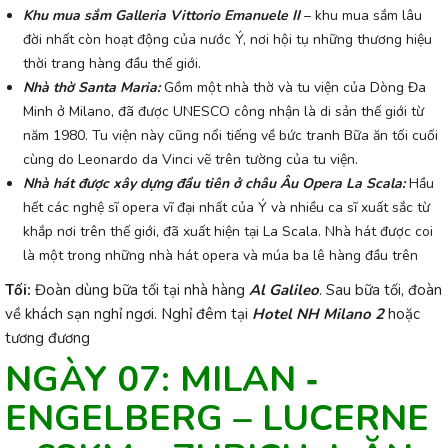
Khu mua sắm
Galleria Vittorio Emanuele II
– khu mua sắm lâu
đời nhất còn hoạt động của nước Ý, nơi hội tụ những thương hiệu
thời trang hàng đầu thế giới.
Nhà thờ Santa Maria:
Gồm một nhà thờ và tu viện của Dòng Đa
Minh ở Milano, đã được UNESCO công nhận là di sản thế giới từ
năm 1980. Tu viện này cũng nổi tiếng về bức tranh Bữa ăn tối cuối
cùng do Leonardo da Vinci vẽ trên tường của tu viện.
Nhà hát được xây dựng đầu tiên ở châu Âu Opera La Scala:
Hầu
hết các nghệ sĩ opera vĩ đại nhất của Ý và nhiều ca sĩ xuất sắc từ
khắp nơi trên thế giới, đã xuất hiện tại La Scala. Nhà hát được coi
là một trong những nhà hát opera và múa ba lê hàng đầu trên
Tối:
Đoàn dùng bữa tối tại nhà hàng
Al Galileo
. Sau bữa tối, đoàn
về khách sạn nghỉ ngơi. Nghỉ đêm tại
Hotel NH Milano 2
hoặc
tương đương
NGÀY 07: MILAN ‐
ENGELBERG – LUCERNE