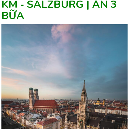
KM ‐ SALZBURG | ĂN 3
BỮA