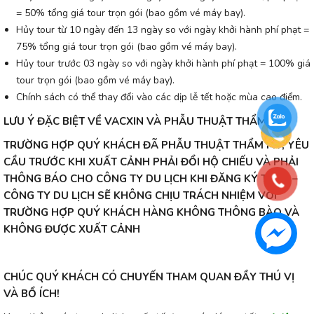
= 50% tổng giá tour trọn gói (bao gồm vé máy bay).
Hủy tour từ 10 ngày đến 13 ngày so với ngày khởi hành phí phạt =
75% tổng giá tour trọn gói (bao gồm vé máy bay).
Hủy tour trước 03 ngày so với ngày khởi hành phí phạt = 100% giá
tour trọn gói (bao gồm vé máy bay).
Chính sách có thể thay đổi vào các dịp lễ tết hoặc mùa cao điểm.
LƯU Ý ĐẶC BIỆT VỀ VACXIN VÀ PHẪU THUẬT THẨM MỸ
TRƯỜNG HỢP QUÝ KHÁCH ĐÃ PHẪU THUẬT THẨM MỸ, YÊU
CẦU TRƯỚC KHI XUẤT CẢNH PHẢI ĐỔI HỘ CHIẾU VÀ PHẢI
THÔNG BÁO CHO CÔNG TY DU LỊCH KHI ĐĂNG KÝ TOUR –
CÔNG TY DU LỊCH SẼ KHÔNG CHỊU TRÁCH NHIỆM VỚI
TRƯỜNG HỢP QUÝ KHÁCH HÀNG KHÔNG THÔNG BÀO VÀ
KHÔNG ĐƯỢC XUẤT CẢNH
CHÚC QUÝ KHÁCH CÓ CHUYẾN THAM QUAN ĐẦY THÚ VỊ
VÀ BỔ ÍCH!