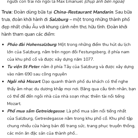
người con trai nối ngôi là Max Emanuel
(chụp ảnh bên ngoài)
Trưa:
Đoàn dùng bữa tại
China-Restaurant Mandarin
. Sau bữa
trưa, đoàn khởi hành đi
Salzburg –
một trong những thành phố
đẹp nhất châu Âu với khung cảnh nên thơ, hữu tình. Đoàn khởi
hành tham quan các điểm:
Pháo đài Hohensalzburg
: Một trong những điểm thu hút du lịch
lớn của Salzburg, nằm trên ngọn đồi Festungsberg, ở phía nam
của khu phố cổ và được xây dựng năm 1077.
Tu viện St Peter
: nằm ở phía Tây của Salzburg và được xây dựng
vào năm 690 sau công nguyên
Ngôi nhà Mozart
: Dạo quanh thành phố du khách có thể nghe
thấy âm nhạc du dương khắp mọi nơi. Băng qua cầu tình nhân, bạn
có thể để đến ngôi nhà của nhà soạn nhạc thiên tài nổi tiếng
Mozart.
Phố mua sắm Getreidegasse
: Là phố mua sắm nổi tiếng nhất
của Salzburg, Getreidegasse nằm trong khu phố cổ. Khu phố tập
chung nhiều cửa hàng bán đồ trang sức, trang phục truyền thống,
các món ăn đặc sản của thành phố…