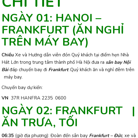
CHI TIẾT
NGÀY 01:
HANOI –
FRANKFURT
(ĂN NGHỈ
TRÊN MÁY BAY)
Chiều
Xe và Hướng dẫn viên đón Quý khách tại điểm hẹn Nhà
Hát Lớn trong trung tâm thành phố Hà Nội đưa ra
sân bay Nội
Bài
đáp chuyến bay đi
Frankfurt
.Quý khách ăn và nghỉ đêm trên
máy bay.
Chuyến bay dự kiến:
VN
37R HANFRA 2235 0600
NGÀY 02:
FRANKFURT
|
ĂN TRƯA, TỐI
06:35
(giờ địa phương): Đoàn đến sân bay
Frankfurt – Đức
, xe và