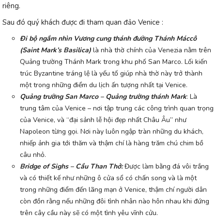
riêng.
Sau đó quý khách được đi tham quan đảo Venice :
Đi bộ ngắm nhìn Vương cung thánh đường Thánh Máccô
(Saint Mark’s Basilica)
là nhà thờ chính của Venezia nằm trên
Quảng trường Thánh Mark trong khu phố San Marco. Lối kiến
trúc Byzantine tráng lệ là yếu tố giúp nhà thờ này trở thành
một trong những điểm du lịch ấn tượng nhất tại Venice.
Quảng trường San Marco – Quảng trường thánh Mark
: Là
trung tâm của Venice – nơi tập trung các công trình quan trọng
của Venice, và “đại sảnh lễ hội đẹp nhất Châu Âu” như
Napoleon từng gọi. Nơi này luôn ngập tràn những du khách,
nhiếp ảnh gia tới thăm và thậm chí là hàng trăm chú chim bồ
câu nhỏ.
Bridge of Sighs – Cầu Than Thở:
Được làm bằng đá vôi trắng
và có thiết kế như những ô cửa sổ có chấn song và là một
trong những điểm đến lãng mạn ở Venice, thậm chí người dân
còn đồn rằng nếu những đôi tình nhân nào hôn nhau khi đứng
trên cây cầu này sẽ có một tình yêu vĩnh cửu.