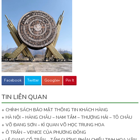
Facebook
Twitter
Google+
Pin It
TIN LIÊN QUAN
+ CHÍNH SÁCH BẢO MẬT THÔNG TIN KHÁCH HÀNG
+ HÀ NỘI – HÀNG CHÂU – NAM TẦM – THƯỢNG HẢI – TÔ CHÂU
+ VÕ ĐANG SƠN – KÌ QUAN VÕ HỌC TRUNG HOA
+ Ô TRẤN – VENICE CỦA PHƯƠNG ĐÔNG
+ LỆ GIANG CỔ TRẤN – TẤM GƯƠNG PHẢN CHIẾU TINH HOA VĂN