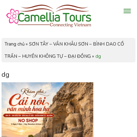
Trang chủ
»
SƠN TÂY – VÂN KHÂU SƠN – BÌNH DAO CỔ
TRẤN – HUYỀN KHÔNG TỰ – ĐẠI ĐỒNG
»
dg
dg