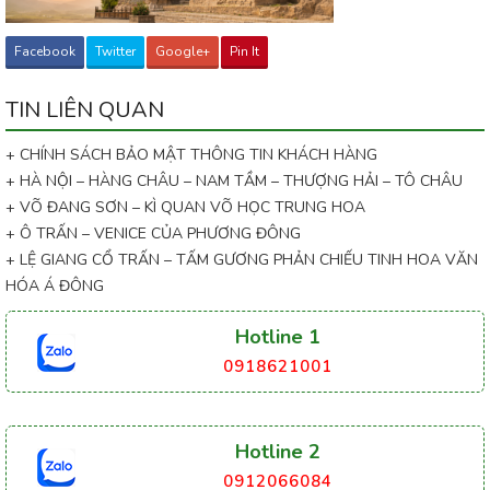
Facebook
Twitter
Google+
Pin It
TIN LIÊN QUAN
+ CHÍNH SÁCH BẢO MẬT THÔNG TIN KHÁCH HÀNG
+ HÀ NỘI – HÀNG CHÂU – NAM TẦM – THƯỢNG HẢI – TÔ CHÂU
+ VÕ ĐANG SƠN – KÌ QUAN VÕ HỌC TRUNG HOA
+ Ô TRẤN – VENICE CỦA PHƯƠNG ĐÔNG
+ LỆ GIANG CỔ TRẤN – TẤM GƯƠNG PHẢN CHIẾU TINH HOA VĂN
HÓA Á ĐÔNG
Hotline 1
0918621001
Hotline 2
0912066084