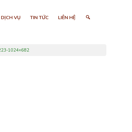
SEARCH
DỊCH VỤ
TIN TỨC
LIÊN HỆ
-223-1024×682