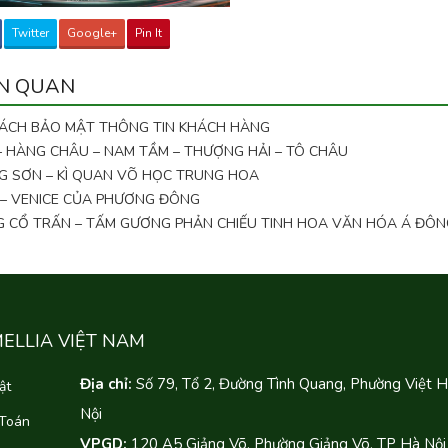
Twitter
Google+
Pin It
ÊN QUAN
SÁCH BẢO MẬT THÔNG TIN KHÁCH HÀNG
 – HÀNG CHÂU – NAM TẦM – THƯỢNG HẢI – TÔ CHÂU
G SƠN – KÌ QUAN VÕ HỌC TRUNG HOA
 – VENICE CỦA PHƯƠNG ĐÔNG
NG CỔ TRẤN – TẤM GƯƠNG PHẢN CHIẾU TINH HOA VĂN HÓA Á ĐÔN
MELLIA VIỆT NAM
Địa chỉ:
Số 79, Tổ 2, Đường Tình Quang, Phường Việt 
ật
Nội
 Toán
VPGD:
120 A5 Giảng Võ, Phường Giảng Võ, TP Hà Nội