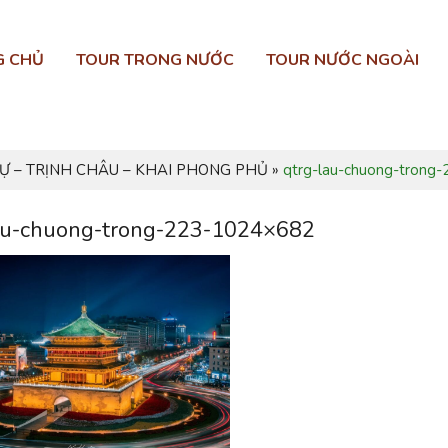
G CHỦ
TOUR TRONG NƯỚC
TOUR NƯỚC NGOÀI
TỰ – TRỊNH CHÂU – KHAI PHONG PHỦ
»
qtrg-lau-chuong-trong
au-chuong-trong-223-1024×682