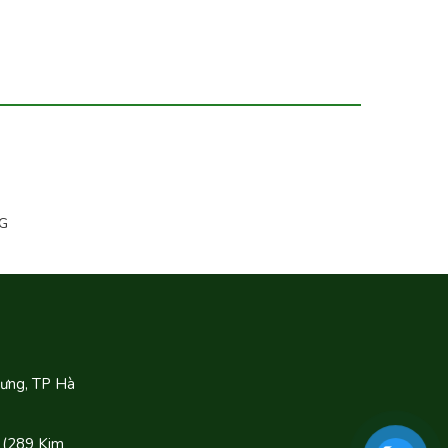
G
Hưng, TP Hà
 (289 Kim