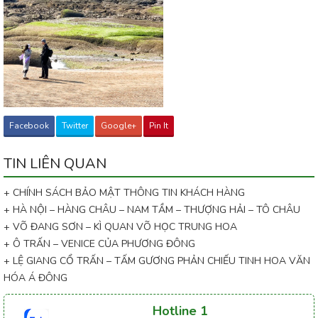
Facebook
Twitter
Google+
Pin It
TIN LIÊN QUAN
+ CHÍNH SÁCH BẢO MẬT THÔNG TIN KHÁCH HÀNG
+ HÀ NỘI – HÀNG CHÂU – NAM TẦM – THƯỢNG HẢI – TÔ CHÂU
+ VÕ ĐANG SƠN – KÌ QUAN VÕ HỌC TRUNG HOA
+ Ô TRẤN – VENICE CỦA PHƯƠNG ĐÔNG
+ LỆ GIANG CỔ TRẤN – TẤM GƯƠNG PHẢN CHIẾU TINH HOA VĂN
HÓA Á ĐÔNG
Hotline 1