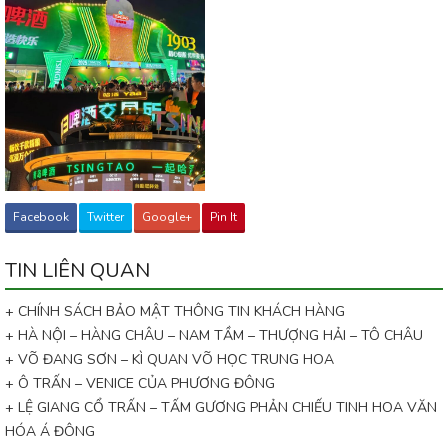
Facebook
Twitter
Google+
Pin It
TIN LIÊN QUAN
+ CHÍNH SÁCH BẢO MẬT THÔNG TIN KHÁCH HÀNG
+ HÀ NỘI – HÀNG CHÂU – NAM TẦM – THƯỢNG HẢI – TÔ CHÂU
+ VÕ ĐANG SƠN – KÌ QUAN VÕ HỌC TRUNG HOA
+ Ô TRẤN – VENICE CỦA PHƯƠNG ĐÔNG
+ LỆ GIANG CỔ TRẤN – TẤM GƯƠNG PHẢN CHIẾU TINH HOA VĂN
HÓA Á ĐÔNG