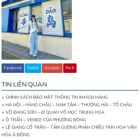
Facebook
Twitter
Google+
Pin It
TIN LIÊN QUAN
+ CHÍNH SÁCH BẢO MẬT THÔNG TIN KHÁCH HÀNG
+ HÀ NỘI – HÀNG CHÂU – NAM TẦM – THƯỢNG HẢI – TÔ CHÂU
+ VÕ ĐANG SƠN – KÌ QUAN VÕ HỌC TRUNG HOA
+ Ô TRẤN – VENICE CỦA PHƯƠNG ĐÔNG
+ LỆ GIANG CỔ TRẤN – TẤM GƯƠNG PHẢN CHIẾU TINH HOA VĂN
HÓA Á ĐÔNG