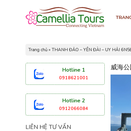
TRAN
Trang chủ
»
THANH ĐẢO – YÊN ĐÀI – UY HẢI 6N
威海公
Hotline 1
0918621001
Hotline 2
0912066084
LIÊN HỆ TƯ VẤN