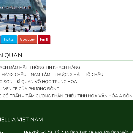
Twitter
Google+
Pin It
ÊN QUAN
SÁCH BẢO MẬT THÔNG TIN KHÁCH HÀNG
 – HÀNG CHÂU – NAM TẦM – THƯỢNG HẢI – TÔ CHÂU
G SƠN – KÌ QUAN VÕ HỌC TRUNG HOA
 – VENICE CỦA PHƯƠNG ĐÔNG
NG CỔ TRẤN – TẤM GƯƠNG PHẢN CHIẾU TINH HOA VĂN HÓA Á ĐÔN
MELLIA VIỆT NAM
Địa chỉ:
Số 79, Tổ 2, Đường Tình Quang, Phường Việt 