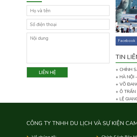
Facebook
TIN LI
+ CHÍNH 
+ HÀ NỘI
+ VÕ ĐAN
+ Ô TRẤN
+ LỆ GIA
CÔNG TY TNHH DU LỊCH VÀ SỰ KIỆN CA