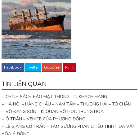
Facebook
Twitter
Google+
Pin It
TIN LIÊN QUAN
+ CHÍNH SÁCH BẢO MẬT THÔNG TIN KHÁCH HÀNG
+ HÀ NỘI – HÀNG CHÂU – NAM TẦM – THƯỢNG HẢI – TÔ CHÂU
+ VÕ ĐANG SƠN – KÌ QUAN VÕ HỌC TRUNG HOA
+ Ô TRẤN – VENICE CỦA PHƯƠNG ĐÔNG
+ LỆ GIANG CỔ TRẤN – TẤM GƯƠNG PHẢN CHIẾU TINH HOA VĂN
HÓA Á ĐÔNG