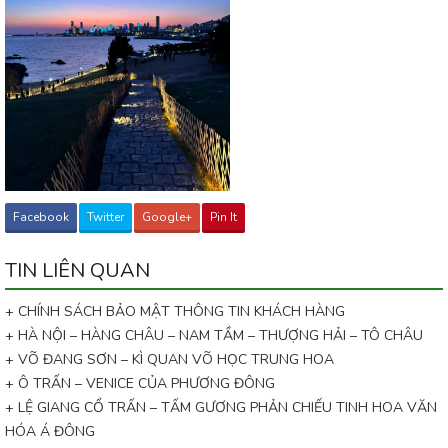
Facebook
Twitter
Google+
Pin It
TIN LIÊN QUAN
+ CHÍNH SÁCH BẢO MẬT THÔNG TIN KHÁCH HÀNG
+ HÀ NỘI – HÀNG CHÂU – NAM TẦM – THƯỢNG HẢI – TÔ CHÂU
+ VÕ ĐANG SƠN – KÌ QUAN VÕ HỌC TRUNG HOA
+ Ô TRẤN – VENICE CỦA PHƯƠNG ĐÔNG
+ LỆ GIANG CỔ TRẤN – TẤM GƯƠNG PHẢN CHIẾU TINH HOA VĂN
HÓA Á ĐÔNG