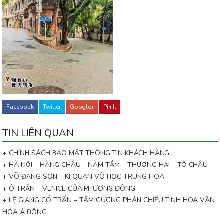
Facebook
Twitter
Google+
Pin It
TIN LIÊN QUAN
+ CHÍNH SÁCH BẢO MẬT THÔNG TIN KHÁCH HÀNG
+ HÀ NỘI – HÀNG CHÂU – NAM TẦM – THƯỢNG HẢI – TÔ CHÂU
+ VÕ ĐANG SƠN – KÌ QUAN VÕ HỌC TRUNG HOA
+ Ô TRẤN – VENICE CỦA PHƯƠNG ĐÔNG
+ LỆ GIANG CỔ TRẤN – TẤM GƯƠNG PHẢN CHIẾU TINH HOA VĂN
HÓA Á ĐÔNG