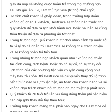
giấy đã nộp sẽ không được hoàn trả trong mọi trường hợp
sau khi gửi lên LSQ làm thủ tục visa (trừ hộ chiếu gốc).
Do tính chất khách lẻ ghép đoàn, trong trường hợp đoàn
không đủ đoàn 15 khách, BestPrice sẽ thông báo trước cho
quý khách để đưa ra lịch khởi hành mới, hoặc hai bên sẽ cùng
thỏa thuận để đưa ra phương án tốt nhất.
Trong trường hợp Quý khách bị từ chối nhập cảnh tại nước sở
tại vì lý do cá nhân thì BestPrice sẽ không chịu trách nhiệm
và sẽ không hoàn trả tiền tour.
Trong những trường hợp khách quan như : khủng bố, thiên
tai, đình công, dịch bệnh…hoặc do có sự cố, có sự thay đổi
lịch trình của các phương tiện vận chuyển công cộng như :
máy bay, tàu hỏa…thì BestPrice sẽ giữ quyền thay đổi lộ trình
bất cứ lúc nào vì sự thuận tiện, an toàn cho khách hàng và sẽ
không chịu trách nhiệm bồi thường những thiệt hại phát sinh.
Quý khách từ 70 tuổi trở lên vui lòng đóng thêm phí bảo hiểm
cao cấp (phí thay đổi tùy theo tour).
Trường hợp khách mang thai phải báo ngay cho BestPrice để