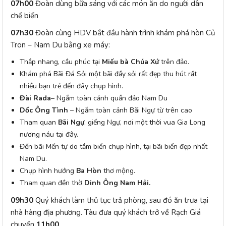
07h00
Đoàn dùng bữa sáng với các món ăn do người dân
chế biến
07h30
Đoàn cùng HDV bắt đầu hành trình khám phá hòn Củ
Tron – Nam Du bằng xe máy:
Thắp nhang, cầu phúc tại
Miếu bà Chúa Xứ
trên đảo.
Khám phá Bãi Đá Sỏi một bãi đầy sỏi rất đẹp thu hút rất
nhiều bạn trẻ đến đây chụp hình.
Đài Rada
– Ngắm toàn cảnh quần đảo Nam Du
Dốc Ông Tình
– Ngắm toàn cảnh Bãi Ngự từ trên cao
Tham quan
Bãi Ngự
, giếng Ngự, nơi một thời vua Gia Long
nương náu tại đây.
Đến bãi Mến tự do tắm biển chụp hình, tại bãi biển đẹp nhất
Nam Du.
Chụp hình hướng
Ba Hòn
thơ mộng.
Tham quan đền thờ
Dinh Ông Nam Hải.
09h30
Quý khách làm thủ tục trả phòng, sau đó ăn trưa tại
nhà hàng địa phương. Tàu đưa quý khách trở về Rạch Giá
chuyến
11h00
.