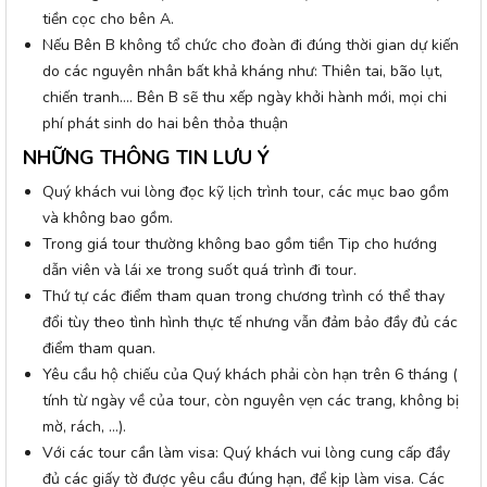
tiền cọc cho bên A.
Nếu Bên B không tổ chức cho đoàn đi đúng thời gian dự kiến
do các nguyên nhân bất khả kháng như: Thiên tai, bão lụt,
chiến tranh…. Bên B sẽ thu xếp ngày khởi hành mới, mọi chi
phí phát sinh do hai bên thỏa thuận
NHỮNG THÔNG TIN LƯU Ý
Quý khách vui lòng đọc kỹ lịch trình tour, các mục bao gồm
và không bao gồm.
Trong giá tour thường không bao gồm tiền Tip cho hướng
dẫn viên và lái xe trong suốt quá trình đi tour.
Thứ tự các điểm tham quan trong chương trình có thể thay
đổi tùy theo tình hình thực tế nhưng vẫn đảm bảo đầy đủ các
điểm tham quan.
Yêu cầu hộ chiếu của Quý khách phải còn hạn trên 6 tháng (
tính từ ngày về của tour, còn nguyên vẹn các trang, không bị
mờ, rách, …).
Với các tour cần làm visa: Quý khách vui lòng cung cấp đầy
đủ các giấy tờ được yêu cầu đúng hạn, để kịp làm visa. Các