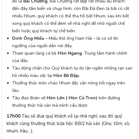
đó là
Bãi Chướng
, Bãi Chướng rất đẹp rất nhiều du khách
đến đây tắm biển và chụp hình, còn Bãi Đá Đen là bãi có rất
nhiều Nhum, quý khách có thể tha hô bắt Nhum, sau khi bắt
xong quý khách có thể đem về nhà nghỉ để nhờ người chế
biến hoặc quý khách tự chế biến.
Dinh Ông Miếu
– Miếu thờ ông Nam Hải – là cơ sở tín
ngưỡng của người dân nơi đây.
Tham quan làng cá bè
Hòn Ngang
. Trung tâm hành chính
của đảo.
Tàu dừng chân cho Quý khách tự do lặn ngắm những rạn san
hô nhiều màu sắc tại
Hòn Bờ Đập.
Thưởng thức món cháo Nhum đặc sản nóng hổi ngay trên
tàu.
Tàu đưa đoàn về
Hòn Lớn ( Hòn Củ Tron)
trên đường
thưởng thức hải sản mà mình câu được
17h00
Tàu sẽ đưa quý khách về lại nhà nghỉ, sau đó quý
khách cùng thưởng thức bữa tiệc BBQ hải sản (Ghẹ, tôm, sò,
nhum, hàu…).