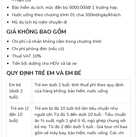
– Nam Du
Bảo hiểm du lịch, mức đền bù 5000.000đ/ 1 trường hợp.
Nước uống theo chương trình 01 chai 500ml/ngày/khách.
Mũ du lịch kỷ niệm chuyến đi
GIÁ KHÔNG BAO GỒM
Chi phí cá nhân không nằm trong chương trình
Chi phí phòng đơn (nếu có)
Thuế VAT 10%
Tiền bồi dưỡng cho HDV và lái xe
QUY ĐỊNH TRẺ EM VÀ EM BÉ
Em bé
Trẻ em dưới 2 tuổi: tính thuế phí theo quy định
(dưới 2
của hàng không, bảo hiểm, nước uống.
tuổi)
Trẻ em (2
Trẻ em từ đủ 10 tuổi trở lên tiêu chuẩn như
đến 10
người lớn Từ đủ 5 đến dưới 10 tuổi : Tiêu chuẩn
tuổi)
ăn ½ suất, ngồi 1 ghế ô tô, ngủ ghép chung với
bố mẹ. Từ đủ 2 đến dưới 5 tuổi : Giá tour chỉ bao
gồm vé máy bay, bảo hiểm, nước uống. Các chi