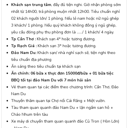
Khách sạn trung tâm
, đầy đủ tiện nghi. Giờ nhận phòng sớm
nhất từ 14h00, trả phòng muộn nhất 12h00. Tiêu chuẩn nghỉ
02 khách người lớn/ 1 phòng. Nếu lẻ nam hoặc nữ ngủ ghép
3 khách/ 1 phòng. Nếu quý khách không đồng ý ngủ ghép,
yêu cầu đóng phụ thu phòng đơn là ……/ 1 khách/ 4 ngày.
Tp Cần Thơ :
Khách sạn 4* hoặc tương đương.
Tp
Rạch Giá
:
Khách sạn 3* hoặc tương đương.
Đảo Nam Du:
Khách sạn/ nhà nghỉ sạch sẽ, tiện nghi theo
tiêu chuẩn địa phương
Ăn sáng theo tiêu chuẩn tại khách sạn
Ăn chính:
06 bữa x
thực đơn 1
5
000đ/bữa
+ 01 bữa tiệc
BBQ tối tại đảo Nam Du với 7 món hải sản
Vé tham quan tại các điểm theo chương trình: Cần Thơ, Đảo
Nam Du
Thuyền thăm quan tại Chợ nổi Cái Răng + Miệt vườn.
Tàu tham quan quanh đảo Nam Du + lặn ngắm san hô +
Cháo Nhum trên tàu
Xe máy di chuyển tham quan quanh đảo Củ Tron ( Hòn Lớn)