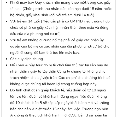
Khi đi máy bay Quý khách nên mang theo một trong các giấy
tờ sau: (Chứng minh thư nhân dân còn hạn dưới 15 năm, hoặc
hộ chiếu, giấy khai sinh (đối với trẻ em dưới 14 tuổi).
Với trẻ em 14 tuổi ( Yêu cầu phải có CMTND, nếu trường hợp
chưa có phải có giấy xác nhận nhân thân theo mẫu và đóng
dấu của địa phương nơi cư trú).
Với trẻ em không đi cùng bố mẹ phải có giấy xác nhận ủy
quyền của bố mẹ có xác nhận của địa phương nơi cư trú cho
người đi cùng, để làm thủ tục lên máy bay.
Các quy định chung:
Nếu bên A hủy tour do bị từ chối làm thủ tục tại sân bay do
nhân thân / giấy tờ tùy thân Công ty chúng tôi không chịu
trách nhiệm cho sự việc trên. Các chi phí cho chương trình sẽ
không được chúng tôi hoàn lại trong trường hợp này.
Do tính chất đoàn ghép khách lẻ, nếu đoàn có từ 10 người
lớn trở lên, đoàn sẽ khởi hành đúng ngày. Nếu đoàn không
đủ 10 khách, bên B sẽ sắp xếp ngày khởi hành mới và thông
báo cho bên A biết trước 15 ngày làm việc. Trường hợp bên
A không đi theo lịch khởi hành mới được, bên B sẽ hoàn lại