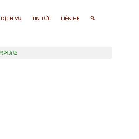
SEARCH
DỊCH VỤ
TIN TỨC
LIÊN HỆ
红书网页版