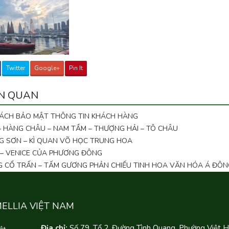
Twitter
Google+
Pin It
ÊN QUAN
SÁCH BẢO MẬT THÔNG TIN KHÁCH HÀNG
 – HÀNG CHÂU – NAM TẦM – THƯỢNG HẢI – TÔ CHÂU
G SƠN – KÌ QUAN VÕ HỌC TRUNG HOA
 – VENICE CỦA PHƯƠNG ĐÔNG
NG CỔ TRẤN – TẤM GƯƠNG PHẢN CHIẾU TINH HOA VĂN HÓA Á ĐÔN
MELLIA VIỆT NAM
Địa chỉ:
Số 79, Tổ 2, Đường Tình Quang, Phường Việt 