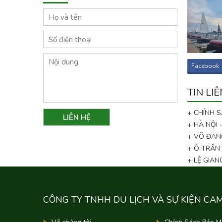
Facebook
TIN LI
+ CHÍNH 
+ HÀ NỘI
+ VÕ ĐAN
+ Ô TRẤN
+ LỆ GIA
CÔNG TY TNHH DU LỊCH VÀ SỰ KIỆN CA