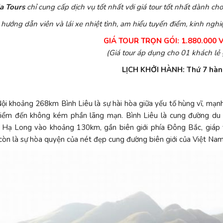
a Tours
chỉ cung cấp dịch vụ tốt nhất với giá tour tốt nhất dành ch
 hướng dẫn viên và lái xe nhiệt tình, am hiểu tuyến điểm, kinh nghi
GIÁ TOUR TRỌN GÓI: 1.880.000
(Giá tour áp dụng cho 01 khách lẻ
LỊCH KHỞI HÀNH: Thứ 7 hàn
ội khoảng 268km Bình Liêu là sự hài hòa giữa yếu tố hùng vĩ, m
iểm đến không kém phần lãng mạn. Bình Liêu là cung đường du 
 Hạ Long vào khoảng 130km, gần biên giới phía Đông Bắc, giáp 
còn là sự hòa quyện của nét đẹp cung đường biên giới của Việt Nam