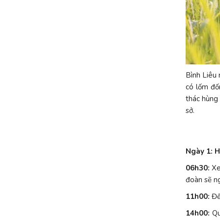
Bình Liêu 
có lốm đố
thác hùng 
sở.
Ngày 1: H
06h30:
Xe
đoàn sẽ ng
11h00:
Đế
14h00:
Qu