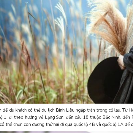
h để du khách có thể du lịch Bình Liêu ngập tràn trong cỏ lau. Từ H
ộ 1, đi theo hướng về Lạng Sơn, đến cầu 18 thuộc Bắc Ninh, đến Ph
ó thể chọn con đường thứ hai đi qua quốc lộ 4B và quốc lộ 1A để 