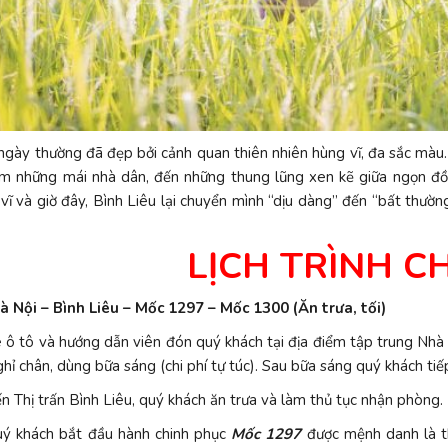
ngày thường đã đẹp bởi cảnh quan thiên nhiên hùng vĩ, đa sắc màu
m những mái nhà dân, đến những thung lũng xen kẽ giữa ngọn đồi
vĩ và giờ đây, Bình Liêu lại chuyển mình “dịu dàng” đến “bất thườn
LỊCH TRÌNH CH
à Nội – Bình Liêu – Mốc 1297 – Mốc 1300 (Ăn trưa, tối)
 ô tô và hướng dẫn viên đón quý khách tại địa điểm tập trung Nhà
hỉ chân, dùng bữa sáng (chi phí tự túc). Sau bữa sáng quý khách tiế
n Thị trấn Bình Liêu, quý khách ăn trưa và làm thủ tục nhận phòng.
ý khách bắt đầu hành chinh phục
Mốc 1297
được mệnh danh là t