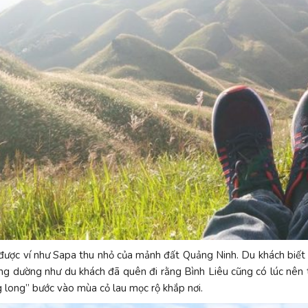
 được ví như Sapa thu nhỏ của mảnh đất Quảng Ninh. Du khách biết
g dường như du khách đã quên đi rằng Bình Liêu cũng có lúc nên th
 long” bước vào mùa cỏ lau mọc rộ khắp nơi.