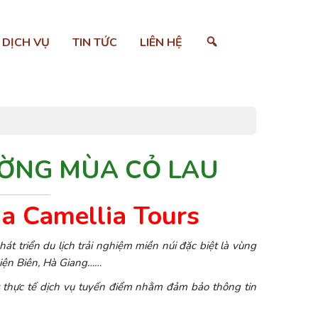
SEARCH
DỊCH VỤ
TIN TỨC
LIÊN HỆ
ƯỜNG MÙA CỎ LAU
ủa Camellia Tours
át triển du lịch trải nghiệm miền núi đặc biệt là vùng
Điện Biên, Hà Giang……
t thực tế dịch vụ tuyến điểm nhằm đảm bảo thông tin