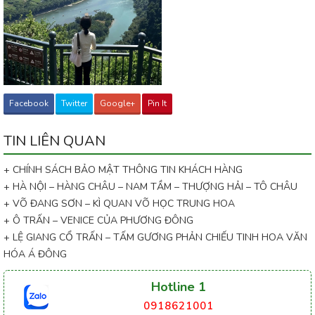
Facebook
Twitter
Google+
Pin It
TIN LIÊN QUAN
+ CHÍNH SÁCH BẢO MẬT THÔNG TIN KHÁCH HÀNG
+ HÀ NỘI – HÀNG CHÂU – NAM TẦM – THƯỢNG HẢI – TÔ CHÂU
+ VÕ ĐANG SƠN – KÌ QUAN VÕ HỌC TRUNG HOA
+ Ô TRẤN – VENICE CỦA PHƯƠNG ĐÔNG
+ LỆ GIANG CỔ TRẤN – TẤM GƯƠNG PHẢN CHIẾU TINH HOA VĂN
HÓA Á ĐÔNG
Hotline 1
0918621001