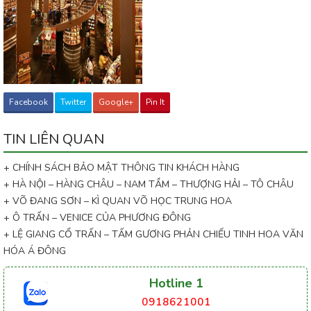
Facebook
Twitter
Google+
Pin It
TIN LIÊN QUAN
+ CHÍNH SÁCH BẢO MẬT THÔNG TIN KHÁCH HÀNG
+ HÀ NỘI – HÀNG CHÂU – NAM TẦM – THƯỢNG HẢI – TÔ CHÂU
+ VÕ ĐANG SƠN – KÌ QUAN VÕ HỌC TRUNG HOA
+ Ô TRẤN – VENICE CỦA PHƯƠNG ĐÔNG
+ LỆ GIANG CỔ TRẤN – TẤM GƯƠNG PHẢN CHIẾU TINH HOA VĂN
HÓA Á ĐÔNG
Hotline 1
0918621001