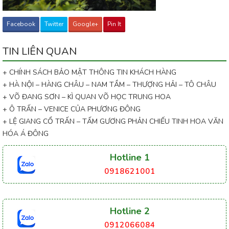
Facebook
Twitter
Google+
Pin It
TIN LIÊN QUAN
+ CHÍNH SÁCH BẢO MẬT THÔNG TIN KHÁCH HÀNG
+ HÀ NỘI – HÀNG CHÂU – NAM TẦM – THƯỢNG HẢI – TÔ CHÂU
+ VÕ ĐANG SƠN – KÌ QUAN VÕ HỌC TRUNG HOA
+ Ô TRẤN – VENICE CỦA PHƯƠNG ĐÔNG
+ LỆ GIANG CỔ TRẤN – TẤM GƯƠNG PHẢN CHIẾU TINH HOA VĂN
HÓA Á ĐÔNG
Hotline 1
0918621001
Hotline 2
0912066084