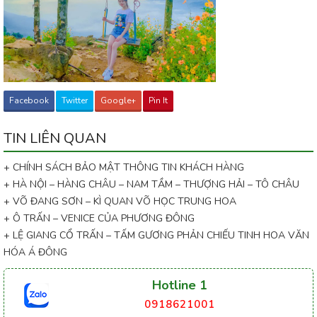
Facebook
Twitter
Google+
Pin It
TIN LIÊN QUAN
+ CHÍNH SÁCH BẢO MẬT THÔNG TIN KHÁCH HÀNG
+ HÀ NỘI – HÀNG CHÂU – NAM TẦM – THƯỢNG HẢI – TÔ CHÂU
+ VÕ ĐANG SƠN – KÌ QUAN VÕ HỌC TRUNG HOA
+ Ô TRẤN – VENICE CỦA PHƯƠNG ĐÔNG
+ LỆ GIANG CỔ TRẤN – TẤM GƯƠNG PHẢN CHIẾU TINH HOA VĂN
HÓA Á ĐÔNG
Hotline 1
0918621001