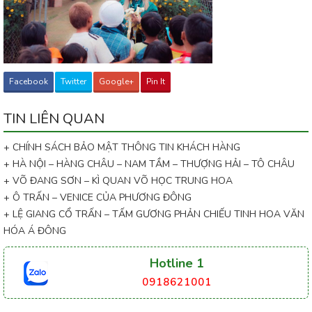
Facebook
Twitter
Google+
Pin It
TIN LIÊN QUAN
+ CHÍNH SÁCH BẢO MẬT THÔNG TIN KHÁCH HÀNG
+ HÀ NỘI – HÀNG CHÂU – NAM TẦM – THƯỢNG HẢI – TÔ CHÂU
+ VÕ ĐANG SƠN – KÌ QUAN VÕ HỌC TRUNG HOA
+ Ô TRẤN – VENICE CỦA PHƯƠNG ĐÔNG
+ LỆ GIANG CỔ TRẤN – TẤM GƯƠNG PHẢN CHIẾU TINH HOA VĂN
HÓA Á ĐÔNG
Hotline 1
0918621001