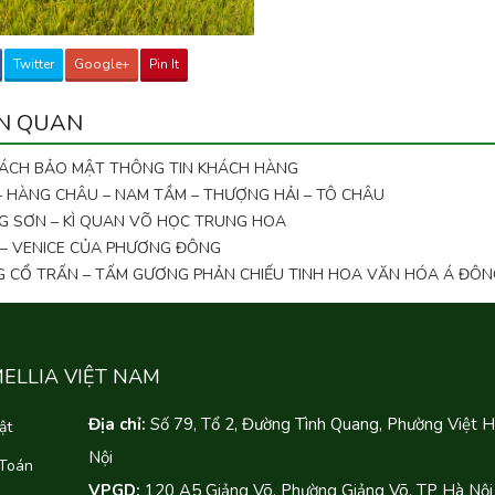
Twitter
Google+
Pin It
ÊN QUAN
SÁCH BẢO MẬT THÔNG TIN KHÁCH HÀNG
 – HÀNG CHÂU – NAM TẦM – THƯỢNG HẢI – TÔ CHÂU
G SƠN – KÌ QUAN VÕ HỌC TRUNG HOA
 – VENICE CỦA PHƯƠNG ĐÔNG
NG CỔ TRẤN – TẤM GƯƠNG PHẢN CHIẾU TINH HOA VĂN HÓA Á ĐÔN
MELLIA VIỆT NAM
Địa chỉ:
Số 79, Tổ 2, Đường Tình Quang, Phường Việt 
ật
Nội
 Toán
VPGD:
120 A5 Giảng Võ, Phường Giảng Võ, TP Hà Nội