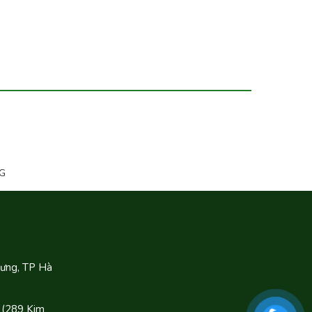
G
Hưng, TP Hà
 (289 Kim