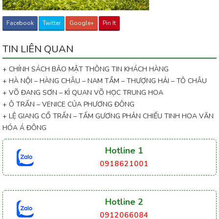
Facebook
Twitter
Google+
Pin It
TIN LIÊN QUAN
+ CHÍNH SÁCH BẢO MẬT THÔNG TIN KHÁCH HÀNG
+ HÀ NỘI – HÀNG CHÂU – NAM TẦM – THƯỢNG HẢI – TÔ CHÂU
+ VÕ ĐANG SƠN – KÌ QUAN VÕ HỌC TRUNG HOA
+ Ô TRẤN – VENICE CỦA PHƯƠNG ĐÔNG
+ LỆ GIANG CỔ TRẤN – TẤM GƯƠNG PHẢN CHIẾU TINH HOA VĂN
HÓA Á ĐÔNG
Hotline 1
0918621001
Hotline 2
0912066084