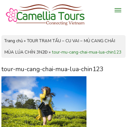
Trang chủ
»
TOUR TRẠM TẤU – CU VAI – MÙ CANG CHẢI
MÙA LÚA CHÍN 3N2Đ
»
tour-mu-cang-chai-mua-lua-chin123
tour-mu-cang-chai-mua-lua-chin123