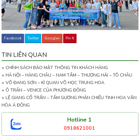
Facebook
Twitter
Google+
Pin It
TIN LIÊN QUAN
+ CHÍNH SÁCH BẢO MẬT THÔNG TIN KHÁCH HÀNG
+ HÀ NỘI – HÀNG CHÂU – NAM TẦM – THƯỢNG HẢI – TÔ CHÂU
+ VÕ ĐANG SƠN – KÌ QUAN VÕ HỌC TRUNG HOA
+ Ô TRẤN – VENICE CỦA PHƯƠNG ĐÔNG
+ LỆ GIANG CỔ TRẤN – TẤM GƯƠNG PHẢN CHIẾU TINH HOA VĂN
HÓA Á ĐÔNG
Hotline 1
0918621001