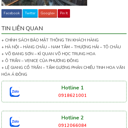
Facebook
Twitter
Google+
Pin It
TIN LIÊN QUAN
+ CHÍNH SÁCH BẢO MẬT THÔNG TIN KHÁCH HÀNG
+ HÀ NỘI – HÀNG CHÂU – NAM TẦM – THƯỢNG HẢI – TÔ CHÂU
+ VÕ ĐANG SƠN – KÌ QUAN VÕ HỌC TRUNG HOA
+ Ô TRẤN – VENICE CỦA PHƯƠNG ĐÔNG
+ LỆ GIANG CỔ TRẤN – TẤM GƯƠNG PHẢN CHIẾU TINH HOA VĂN
HÓA Á ĐÔNG
Hotline 1
0918621001
Hotline 2
0912066084