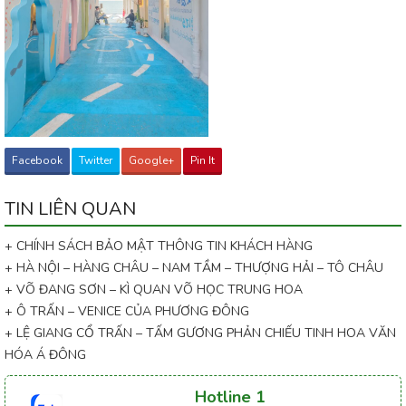
Facebook
Twitter
Google+
Pin It
TIN LIÊN QUAN
+ CHÍNH SÁCH BẢO MẬT THÔNG TIN KHÁCH HÀNG
+ HÀ NỘI – HÀNG CHÂU – NAM TẦM – THƯỢNG HẢI – TÔ CHÂU
+ VÕ ĐANG SƠN – KÌ QUAN VÕ HỌC TRUNG HOA
+ Ô TRẤN – VENICE CỦA PHƯƠNG ĐÔNG
+ LỆ GIANG CỔ TRẤN – TẤM GƯƠNG PHẢN CHIẾU TINH HOA VĂN
HÓA Á ĐÔNG
Hotline 1