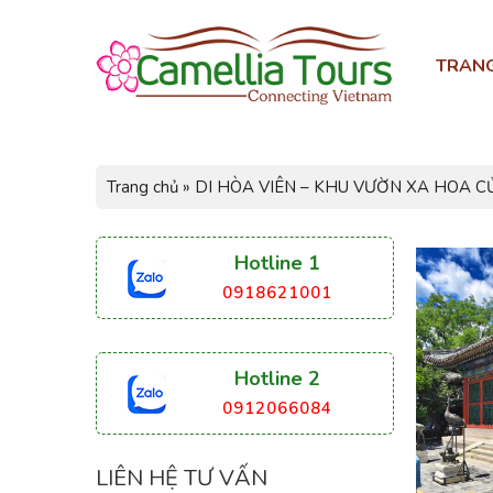
TRAN
Trang chủ
»
DI HÒA VIÊN – KHU VƯỜN XA HOA C
Hotline 1
0918621001
Hotline 2
0912066084
LIÊN HỆ TƯ VẤN