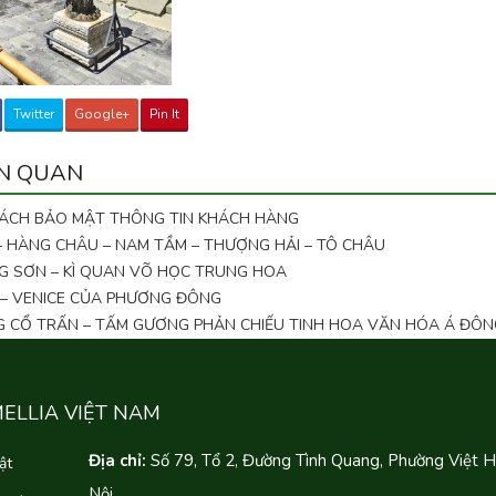
Twitter
Google+
Pin It
ÊN QUAN
SÁCH BẢO MẬT THÔNG TIN KHÁCH HÀNG
 – HÀNG CHÂU – NAM TẦM – THƯỢNG HẢI – TÔ CHÂU
G SƠN – KÌ QUAN VÕ HỌC TRUNG HOA
 – VENICE CỦA PHƯƠNG ĐÔNG
NG CỔ TRẤN – TẤM GƯƠNG PHẢN CHIẾU TINH HOA VĂN HÓA Á ĐÔN
MELLIA VIỆT NAM
Địa chỉ:
Số 79, Tổ 2, Đường Tình Quang, Phường Việt 
ật
Nội