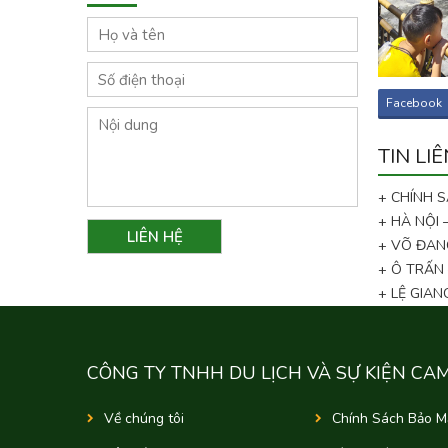
Facebook
TIN LI
+ CHÍNH 
+ HÀ NỘI
+ VÕ ĐAN
+ Ô TRẤN
+ LỆ GIA
CÔNG TY TNHH DU LỊCH VÀ SỰ KIỆN CA
Về chúng tôi
Chính Sách Bảo M