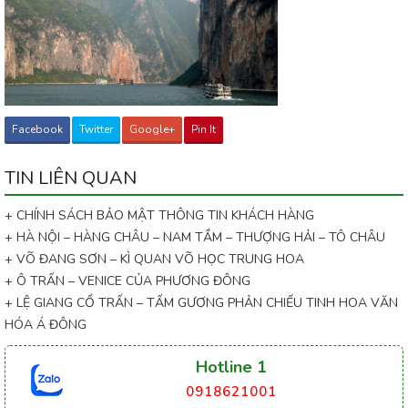
Facebook
Twitter
Google+
Pin It
TIN LIÊN QUAN
+ CHÍNH SÁCH BẢO MẬT THÔNG TIN KHÁCH HÀNG
+ HÀ NỘI – HÀNG CHÂU – NAM TẦM – THƯỢNG HẢI – TÔ CHÂU
+ VÕ ĐANG SƠN – KÌ QUAN VÕ HỌC TRUNG HOA
+ Ô TRẤN – VENICE CỦA PHƯƠNG ĐÔNG
+ LỆ GIANG CỔ TRẤN – TẤM GƯƠNG PHẢN CHIẾU TINH HOA VĂN
HÓA Á ĐÔNG
Hotline 1
0918621001