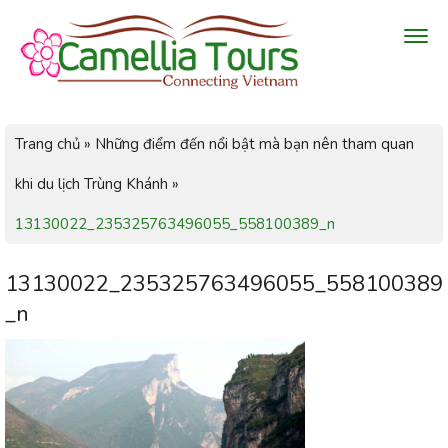
Trang chủ
»
Những điểm đến nổi bật mà bạn nên tham quan
khi du lịch Trùng Khánh
»
13130022_235325763496055_558100389_n
13130022_235325763496055_558100389
_n