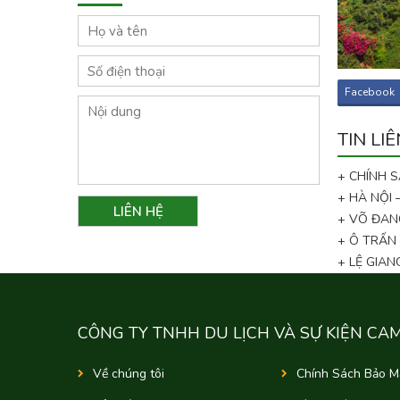
Facebook
TIN LI
+ CHÍNH 
+ HÀ NỘI
+ VÕ ĐAN
+ Ô TRẤN
+ LỆ GIA
CÔNG TY TNHH DU LỊCH VÀ SỰ KIỆN CA
Về chúng tôi
Chính Sách Bảo M