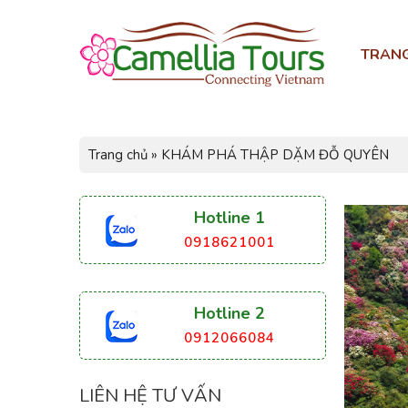
TRAN
Trang chủ
»
KHÁM PHÁ THẬP DẶM ĐỖ QUYÊN
Hotline 1
0918621001
Hotline 2
0912066084
LIÊN HỆ TƯ VẤN