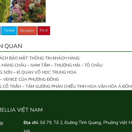
Twitter
Google+
Pin It
ÊN QUAN
SÁCH BẢO MẬT THÔNG TIN KHÁCH HÀNG
 – HÀNG CHÂU – NAM TẦM – THƯỢNG HẢI – TÔ CHÂU
G SƠN – KÌ QUAN VÕ HỌC TRUNG HOA
 – VENICE CỦA PHƯƠNG ĐÔNG
NG CỔ TRẤN – TẤM GƯƠNG PHẢN CHIẾU TINH HOA VĂN HÓA Á ĐÔN
MELLIA VIỆT NAM
Địa chỉ:
Số 79, Tổ 2, Đường Tình Quang, Phường Việt 
ật
Nội