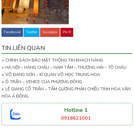
Facebook
Twitter
Google+
Pin It
TIN LIÊN QUAN
+ CHÍNH SÁCH BẢO MẬT THÔNG TIN KHÁCH HÀNG
+ HÀ NỘI – HÀNG CHÂU – NAM TẦM – THƯỢNG HẢI – TÔ CHÂU
+ VÕ ĐANG SƠN – KÌ QUAN VÕ HỌC TRUNG HOA
+ Ô TRẤN – VENICE CỦA PHƯƠNG ĐÔNG
+ LỆ GIANG CỔ TRẤN – TẤM GƯƠNG PHẢN CHIẾU TINH HOA VĂN
HÓA Á ĐÔNG
Hotline 1
0918621001