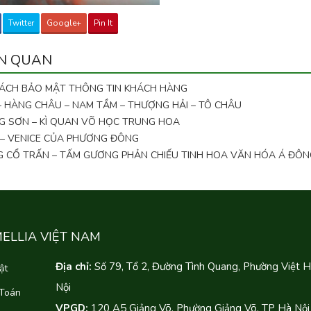
Twitter
Google+
Pin It
ÊN QUAN
SÁCH BẢO MẬT THÔNG TIN KHÁCH HÀNG
 – HÀNG CHÂU – NAM TẦM – THƯỢNG HẢI – TÔ CHÂU
G SƠN – KÌ QUAN VÕ HỌC TRUNG HOA
 – VENICE CỦA PHƯƠNG ĐÔNG
NG CỔ TRẤN – TẤM GƯƠNG PHẢN CHIẾU TINH HOA VĂN HÓA Á ĐÔN
MELLIA VIỆT NAM
Địa chỉ:
Số 79, Tổ 2, Đường Tình Quang, Phường Việt 
ật
Nội
 Toán
VPGD:
120 A5 Giảng Võ, Phường Giảng Võ, TP Hà Nội