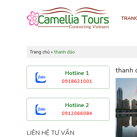
TRAN
Trang chủ
»
thanh đảo
thanh 
Hotline 1
0918621001
Hotline 2
0912066084
LIÊN HỆ TƯ VẤN