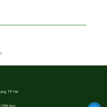
G
Hưng, TP Hà
 (289 Kim