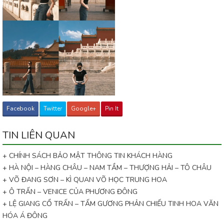
Facebook
Twitter
Google+
Pin It
TIN LIÊN QUAN
+ CHÍNH SÁCH BẢO MẬT THÔNG TIN KHÁCH HÀNG
+ HÀ NỘI – HÀNG CHÂU – NAM TẦM – THƯỢNG HẢI – TÔ CHÂU
+ VÕ ĐANG SƠN – KÌ QUAN VÕ HỌC TRUNG HOA
+ Ô TRẤN – VENICE CỦA PHƯƠNG ĐÔNG
+ LỆ GIANG CỔ TRẤN – TẤM GƯƠNG PHẢN CHIẾU TINH HOA VĂN
HÓA Á ĐÔNG